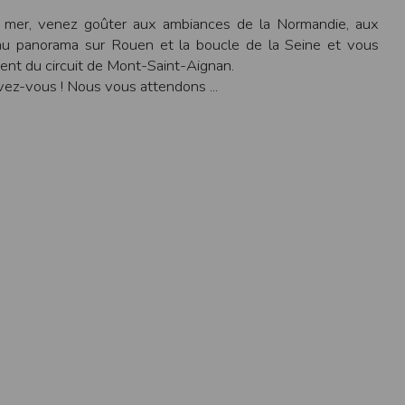
ens électronique ou téléphonique.
la mer, venez goûter aux ambiances de la Normandie, aux
 au panorama sur Rouen et la boucle de la Seine et vous
rvices.
ent du circuit de Mont-Saint-Aignan.
e tout sans droit à indemnités. L’utilisateur
ivez-vous ! Nous vous attendons ...
uler pour l’utilisateur ou tout tiers.
n afin de les adapter aux évolutions du site
elque forme que ce soit sur la nature et les
ements éventuels. La communication de toute
otégées par un droit de propriété.
sur Internet
e l'éditeur
t à participer à des épreuves inscrites au