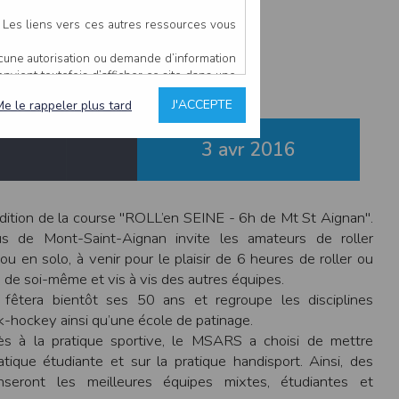
nt-Aignan
. Les liens vers ces autres ressources vous
ucune autorisation ou demande d’information
convient toutefois d’afficher ce site dans une
u’il estime non conforme à l’objet du site
J'ACCEPTE
Me le rappeler plus tard
3 avr
2016
es comme étant fiables.
rs typographiques.
n sur ce site.
 édition de la course "ROLL’en SEINE - 6h de Mt St Aignan".
ent avoir fait l’objet de mises à jour. En
s de Mont-Saint-Aignan invite les amateurs de roller
teur en prend connaissance.
u en solo, à venir pour le plaisir de 6 heures de roller ou
de l’utilisateur, qui assume la totalité des
is de soi-même et vis à vis des autres équipes.
ernier.
e l’interprétation ou de l’utilisation des
fêtera bientôt ses 50 ans et regroupe les disciplines
nk-hockey ainsi qu’une école de patinage.
cès à la pratique sportive, le MSARS a choisi de mettre
ratique étudiante et sur la pratique handisport. Ainsi, des
 événement hors du contrôle de l’EDITEUR, et
des services.
seront les meilleures équipes mixtes, étudiantes et
sions et des performances en terme de temps