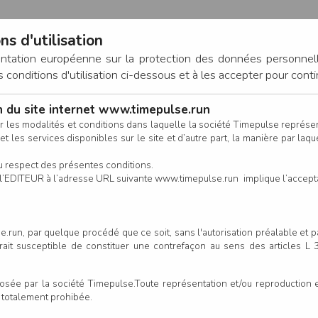
ns d'utilisation
entation européenne sur la protection des données personnel
onditions d'utilisation ci-dessous et à les accepter pour conti
on du site internet www.timepulse.run
CONNEXION
r les modalités et conditions dans laquelle la société Timepulse représ
t les services disponibles sur le site et d’autre part, la manière par laquel
CALENDRIER
RÉSULTATS
INSCRIPTION EN LIGNE
CO
u respect des présentes conditions.
 de l’EDITEUR à l’adresse URL suivante www.timepulse.run implique l’accep
.run, par quelque procédé que ce soit, sans l'autorisation préalable et 
serait susceptible de constituer une contrefaçon au sens des articles L
e par la société Timepulse.Toute représentation et/ou reproduction et/
t totalement prohibée.