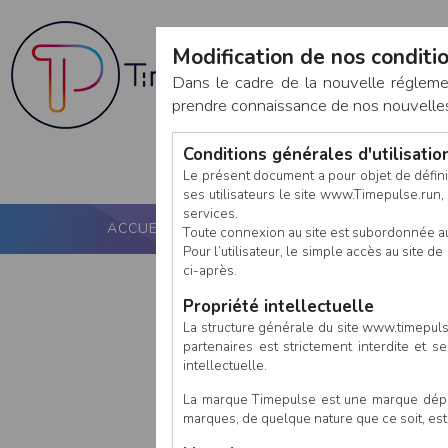
Modification de nos conditio
Dans le cadre de la nouvelle réglem
prendre connaissance de nos nouvelles c
Conditions générales d'utilisati
Le présent document a pour objet de défini
ses utilisateurs le site www.Timepulse.run, e
services.
ACCUEIL
PUCE ACTIVE
NOS SERVICES
Toute connexion au site est subordonnée a
Pour l’utilisateur, le simple accès au site
ci-après.
Propriété intellectuelle
La structure générale du site www.timepulse
partenaires est strictement interdite et 
intellectuelle.
La marque Timepulse est une marque déposé
marques, de quelque nature que ce soit, es