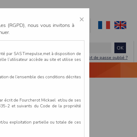
×
les (RGPD), nous vous invitons à
nuer.
enté par SAS Timepulse,met à disposition de
Mot de passe oublié ?
le l’utilisateur accède au site et utilise ses
NTACTEZ-NOUS
DEVIS
VIDÉO LIVE
tation de l’ensemble des conditions décrites
par écrit de Fourcherot Mickael et/ou de ses
 335-2 et suivants du Code de la propriété
ou exploitation partielle ou totale de ces