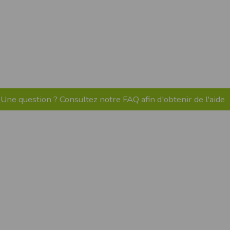
pr.xml
 avant qu’elles ne transitent sur le réseau.
n utilisant les dernières technologies de
i n’est pas accessible depuis l’extérieur.
ience sur notre site peut en être affectée
ossibilité d'accéder à certaines pages ou
Une question ? Consultez notre FAQ afin d'obtenir de l'aide
te de la finalité des cookies.