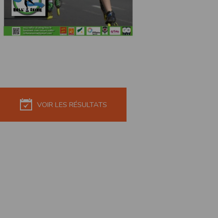
de réponse ou de qualité. Il n’est prévu auc
La responsabilité de l’éditeur ne saurait êtr
Par ailleurs, l’EDITEUR peut être amené à in
reconnaît et accepte que l’EDITEUR ne soit 
Modification des conditions d’util
L’EDITEUR se réserve la possibilité de modi
et/ou de son exploitation.
Règles d'usage d'Internet
VOIR LES RÉSULTATS
L’utilisateur déclare accepter les caractéris
L’EDITEUR n’assume aucune responsabilité su
caractéristiques des données qui pourraient 
L’utilisateur reconnaît que les données ci
information jugée par l’utilisateur de nature 
L’utilisateur reconnaît que les données cir
L’utilisateur est seul responsable de l’usage
L’utilisateur reconnaît que l’EDITEUR ne di
L'éditeur informe que les utilisateurs du si
L'éditeur informe que les utilisateurs du
calendrier du site.