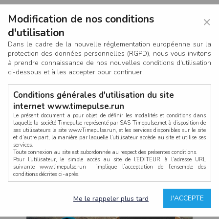
Modification de nos conditions
×
d'utilisation
Dans le cadre de la nouvelle réglementation européenne sur la
protection des données personnelles (RGPD), nous vous invitons
à prendre connaissance de nos nouvelles conditions d'utilisation
ci-dessous et à les accepter pour continuer.
Conditions générales d'utilisation du site
internet www.timepulse.run
Le présent document a pour objet de définir les modalités et conditions dans
laquelle la société Timepulse représenté par SAS Timepulse,met à disposition de
ses utilisateurs le site www.Timepulse.run, et les services disponibles sur le site
CONNEXION
et d’autre part, la manière par laquelle l’utilisateur accède au site et utilise ses
services.
Toute connexion au site est subordonnée au respect des présentes conditions.
Pour l’utilisateur, le simple accès au site de l’EDITEUR à l’adresse URL
suivante www.timepulse.run implique l’acceptation de l’ensemble des
conditions décrites ci-après.
Propriété intellectuelle
Mot de passe oublié ?
J'ACCEPTE
Me le rappeler plus tard
La structure générale du site www.timepulse.run, par quelque procédé que ce
soit, sans l'autorisation préalable et par écrit de Fourcherot Mickael et/ou de ses
partenaires est strictement interdite et serait susceptible de constituer une