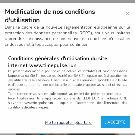
Modification de nos conditions
×
d'utilisation
Dans le cadre de la nouvelle réglementation européenne sur la
protection des données personnelles (RGPD), nous vous invitons
à prendre connaissance de nos nouvelles conditions d'utilisation
ci-dessous et à les accepter pour continuer.
Conditions générales d'utilisation du site
internet www.timepulse.run
Le présent document a pour objet de définir les modalités et conditions dans
laquelle la société Timepulse représenté par SAS Timepulse,met à disposition de
ses utilisateurs le site www.Timepulse.run, et les services disponibles sur le site
CONNEXION
et d’autre part, la manière par laquelle l’utilisateur accède au site et utilise ses
services.
Toute connexion au site est subordonnée au respect des présentes conditions.
Pour l’utilisateur, le simple accès au site de l’EDITEUR à l’adresse URL
suivante www.timepulse.run implique l’acceptation de l’ensemble des
conditions décrites ci-après.
Propriété intellectuelle
Mot de passe oublié ?
J'ACCEPTE
Me le rappeler plus tard
La structure générale du site www.timepulse.run, par quelque procédé que ce
soit, sans l'autorisation préalable et par écrit de Fourcherot Mickael et/ou de ses
partenaires est strictement interdite et serait susceptible de constituer une