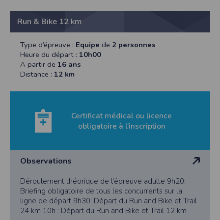
l'utilisateur souhaite télécharger une photo dans la galerie. Nous recueillons
des informations à partir des photos que vous partagez.
Run & Bike 12 km
Cette application ne requiert pas d'informations de vos contacts.
Informations sur le paiement
Type d’épreuve :
Equipe
de
2 personnes
Aucun paiement n'étant effectué dans l'application, aucune information sur
Heure du départ :
10h00
vos cartes de crédit ou de débit ne sera collectée.
A partir de
16 ans
Traduction in English :
Distance :
12 km
This app requires camera permissions if the user is interested in uploading a
photo to the gallery. We collect information from the photos you share. This app
does not require information from your contacts.
Payment information
Certificat médical ou licence
No payment is made within the app, so no information about your credit or
obligatoire à l’inscription
debit cards will be collected.
Observations
Déroulement théorique de l'épreuve adulte 9h20:
Briefing obligatoire de tous les concurrents sur la
ligne de départ 9h30: Départ du Run and Bike et Trail
24 km 10h : Départ du Run and Bike et Trail 12 km