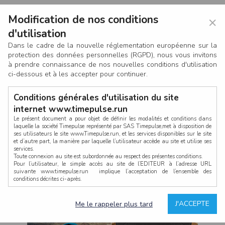
Modification de nos conditions
×
d'utilisation
Dans le cadre de la nouvelle réglementation européenne sur la
protection des données personnelles (RGPD), nous vous invitons
à prendre connaissance de nos nouvelles conditions d'utilisation
ci-dessous et à les accepter pour continuer.
Conditions générales d'utilisation du site
internet www.timepulse.run
Le présent document a pour objet de définir les modalités et conditions dans
laquelle la société Timepulse représenté par SAS Timepulse,met à disposition de
ses utilisateurs le site www.Timepulse.run, et les services disponibles sur le site
CONNEXION
et d’autre part, la manière par laquelle l’utilisateur accède au site et utilise ses
services.
Toute connexion au site est subordonnée au respect des présentes conditions.
Pour l’utilisateur, le simple accès au site de l’EDITEUR à l’adresse URL
suivante www.timepulse.run implique l’acceptation de l’ensemble des
conditions décrites ci-après.
Propriété intellectuelle
Mot de passe oublié ?
J'ACCEPTE
Me le rappeler plus tard
La structure générale du site www.timepulse.run, par quelque procédé que ce
soit, sans l'autorisation préalable et par écrit de Fourcherot Mickael et/ou de ses
partenaires est strictement interdite et serait susceptible de constituer une