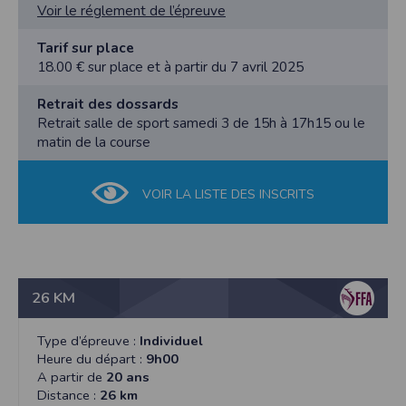
l'utilisateur souhaite télécharger une photo dans la galerie. Nous recueillons
Voir le réglement de l’épreuve
des informations à partir des photos que vous partagez.
Cette application ne requiert pas d'informations de vos contacts.
Tarif sur place
18.00 € sur place et à partir du 7 avril 2025
Informations sur le paiement
Aucun paiement n'étant effectué dans l'application, aucune information sur
Retrait des dossards
vos cartes de crédit ou de débit ne sera collectée.
Retrait salle de sport samedi 3 de 15h à 17h15 ou le
Traduction in English :
matin de la course
This app requires camera permissions if the user is interested in uploading a
photo to the gallery. We collect information from the photos you share. This app
does not require information from your contacts.
VOIR LA LISTE DES INSCRITS
Payment information
No payment is made within the app, so no information about your credit or
debit cards will be collected.
26 KM
Type d’épreuve :
Individuel
Heure du départ :
9h00
A partir de
20 ans
Distance :
26 km