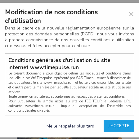
Modification de nos conditions
×
d'utilisation
Dans le cadre de la nouvelle réglementation européenne sur la
protection des données personnelles (RGPD), nous vous invitons
à prendre connaissance de nos nouvelles conditions d'utilisation
ci-dessous et à les accepter pour continuer.
Conditions générales d'utilisation du site
internet www.timepulse.run
Le présent document a pour objet de définir les modalités et conditions dans
laquelle la société Timepulse représenté par SAS Timepulse,met à disposition de
ses utilisateurs le site www.Timepulse.run, et les services disponibles sur le site
CONNEXION
et d’autre part, la manière par laquelle l’utilisateur accède au site et utilise ses
services.
Toute connexion au site est subordonnée au respect des présentes conditions.
Pour l’utilisateur, le simple accès au site de l’EDITEUR à l’adresse URL
suivante www.timepulse.run implique l’acceptation de l’ensemble des
conditions décrites ci-après.
Propriété intellectuelle
Mot de passe oublié ?
J'ACCEPTE
Me le rappeler plus tard
La structure générale du site www.timepulse.run, par quelque procédé que ce
soit, sans l'autorisation préalable et par écrit de Fourcherot Mickael et/ou de ses
partenaires est strictement interdite et serait susceptible de constituer une