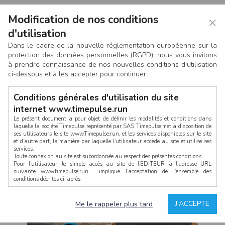
Modification de nos conditions
×
d'utilisation
Dans le cadre de la nouvelle réglementation européenne sur la
protection des données personnelles (RGPD), nous vous invitons
à prendre connaissance de nos nouvelles conditions d'utilisation
ci-dessous et à les accepter pour continuer.
Conditions générales d'utilisation du site
internet www.timepulse.run
Le présent document a pour objet de définir les modalités et conditions dans
laquelle la société Timepulse représenté par SAS Timepulse,met à disposition de
ses utilisateurs le site www.Timepulse.run, et les services disponibles sur le site
CONNEXION
et d’autre part, la manière par laquelle l’utilisateur accède au site et utilise ses
services.
Toute connexion au site est subordonnée au respect des présentes conditions.
Pour l’utilisateur, le simple accès au site de l’EDITEUR à l’adresse URL
suivante www.timepulse.run implique l’acceptation de l’ensemble des
conditions décrites ci-après.
Propriété intellectuelle
Mot de passe oublié ?
J'ACCEPTE
Me le rappeler plus tard
La structure générale du site www.timepulse.run, par quelque procédé que ce
soit, sans l'autorisation préalable et par écrit de Fourcherot Mickael et/ou de ses
partenaires est strictement interdite et serait susceptible de constituer une