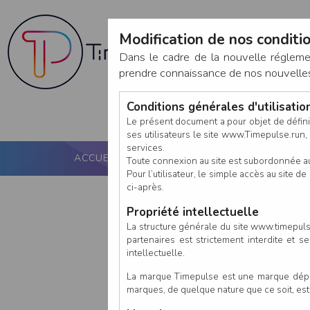
Modification de nos conditio
Dans le cadre de la nouvelle réglem
prendre connaissance de nos nouvelles c
Conditions générales d'utilisati
Le présent document a pour objet de défini
ses utilisateurs le site www.Timepulse.run, e
services.
ACCUEIL
PUCE ACTIVE
NOS SERVICES
Toute connexion au site est subordonnée a
Pour l’utilisateur, le simple accès au site
ci-après.
Propriété intellectuelle
La structure générale du site www.timepulse
partenaires est strictement interdite et 
intellectuelle.
La marque Timepulse est une marque déposé
marques, de quelque nature que ce soit, es