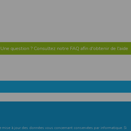
pr.xml
 avant qu’elles ne transitent sur le réseau.
n utilisant les dernières technologies de
i n’est pas accessible depuis l’extérieur.
Une question ? Consultez notre FAQ afin d'obtenir de l'aide
ience sur notre site peut en être affectée
ossibilité d'accéder à certaines pages ou
te de la finalité des cookies.
et de mise à jour des données vous concernant conservées par informatique. Si