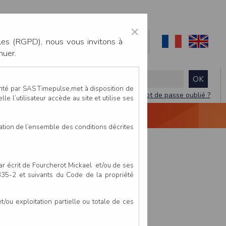
×
les (RGPD), nous vous invitons à
nuer.
enté par SAS Timepulse,met à disposition de
Mot de passe oublié ?
le l’utilisateur accède au site et utilise ses
NTACTEZ-NOUS
DEVIS
VIDÉO LIVE
tation de l’ensemble des conditions décrites
par écrit de Fourcherot Mickael et/ou de ses
 335-2 et suivants du Code de la propriété
ou exploitation partielle ou totale de ces