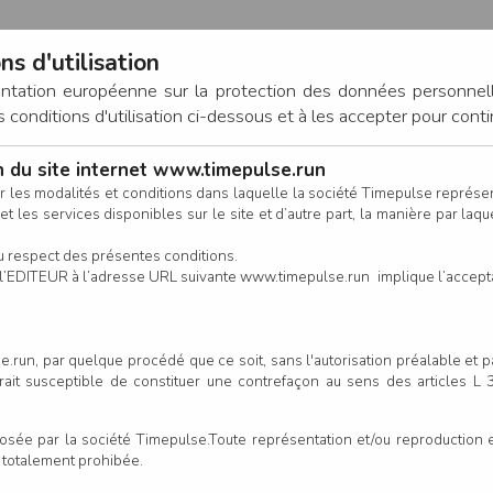
ns d'utilisation
entation européenne sur la protection des données personnel
onditions d'utilisation ci-dessous et à les accepter pour conti
on du site internet www.timepulse.run
CONNEXION
r les modalités et conditions dans laquelle la société Timepulse représ
t les services disponibles sur le site et d’autre part, la manière par laquel
CALENDRIER
RÉSULTATS
INSCRIPTION EN LIGNE
CO
u respect des présentes conditions.
 de l’EDITEUR à l’adresse URL suivante www.timepulse.run implique l’accep
.run, par quelque procédé que ce soit, sans l'autorisation préalable et 
serait susceptible de constituer une contrefaçon au sens des articles L
e par la société Timepulse.Toute représentation et/ou reproduction et/
t totalement prohibée.