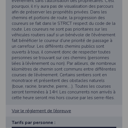
évènement sans l’autorisation des propriétaires. C’est
Les données identifiées comme étant obligatoires lors de l'inscription sont
pourquoi, il n’y aura pas de visualisation des parcours
nécessaires aux fins de bénéficier des fonctionnalités du site. Les données
collectées automatiquement par le site nous permettent d'effectuer des
afin de préserver les propriétés privées. Dans les
statistiques quant à la consultation de ses pages web, et d'effectuer une
chemins et portions de route, la progression des
localisation géographique partielle des utilisateurs. Les données collectées et
coureurs se fait dans le STRICT respect du code de la
ultérieurement traitées par nos soins sont celles que vous nous transmettez
volontairement et concernent, a minima, votre identifiant, votre adresse de
route. Les coureurs ne sont pas prioritaires sur les
messagerie électronique valide et votre code postal. Vous êtes informés que le site
véhicules routiers sauf si un bénévole de l'événement
est susceptible de mettre en œuvre un procédé automatique de traçage (cookie)
fait bénéficier le coureur d’une priorité de passage à
pour des besoins de statistiques et d'affichage. Certaines parties de ce site ne
peuvent être fonctionnelle sans l’acceptation de cookies. Vos données
un carrefour. Les différents chemins publics sont
personnelles sont confidentielles et ne seront en aucun cas communiquées à des
ouverts à tous, il convient donc de respecter toutes
tiers hormis pour la bonne exécution de la prestation. Les informations
personnes se trouvant sur ces chemins (personnes
recueillies auprès des personnes par le biais des différents formulaires sont
conformes à la Loi Informatique et Libertés. Nous vous informons que vos
liées à l’évènement ou non). Par ailleurs, de nombreux
réponses, sauf indication contraire, sont facultatives et que le défaut de réponse
kilomètres de chemin sont communs entre différentes
n'entraîne aucune conséquence particulière. Néanmoins, vos réponses doivent
courses de l’évènement. Certains sentiers sont en
être suffisantes pour nous permettre la bonne exécution du service commandé.
Les données sont également agrégées dans le but d’établir des statistiques
monotrace et présentent des obstacles naturels
commerciales. En vertu de la loi n° 2000-719 du 1er août 2000, les
(boue, racine, branche, pierre,…). Toutes les courses
coordonnées déclarées par l’acheteur pourront être communiquées sur
seront terminées à 14H. Les concurrents non arrivés à
réquisition des autorités judiciaires. Vous disposez d'un droit d'accès et de
rectification de vos données en nous adressant une demande en ce sens via
cette heure seront mis hors course par les serre-files.
l'email contact ou par courrier à l'adresse décrite dans les mentions légales.
Sécurité des données collectées
Voir le réglement de l’épreuve
L'accès au serveur et à l'interface Timepulse sur lesquels les données sont
collectées, traitées et archivées est strictement limité. Des précautions
Tarifs par personne :
techniques et organisationnelles appropriées ont été prises afin d'interdire