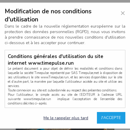
Modification de nos conditions
×
d'utilisation
Dans le cadre de la nouvelle réglementation européenne sur la
protection des données personnelles (RGPD), nous vous invitons
à prendre connaissance de nos nouvelles conditions d'utilisation
ci-dessous et à les accepter pour continuer.
Conditions générales d'utilisation du site
internet www.timepulse.run
Le présent document a pour objet de définir les modalités et conditions dans
laquelle la société Timepulse représenté par SAS Timepulse,met à disposition de
ses utilisateurs le site www.Timepulse.run, et les services disponibles sur le site
CONNEXION
et d’autre part, la manière par laquelle l’utilisateur accède au site et utilise ses
services.
Toute connexion au site est subordonnée au respect des présentes conditions.
Pour l’utilisateur, le simple accès au site de l’EDITEUR à l’adresse URL
suivante www.timepulse.run implique l’acceptation de l’ensemble des
conditions décrites ci-après.
Propriété intellectuelle
Mot de passe oublié ?
J'ACCEPTE
Me le rappeler plus tard
La structure générale du site www.timepulse.run, par quelque procédé que ce
soit, sans l'autorisation préalable et par écrit de Fourcherot Mickael et/ou de ses
partenaires est strictement interdite et serait susceptible de constituer une