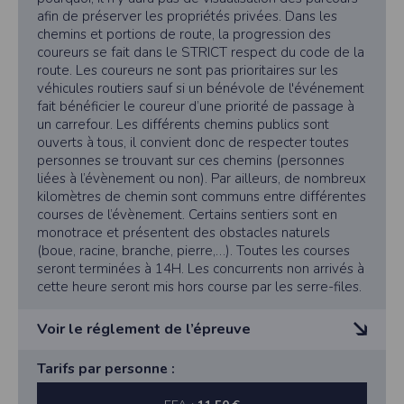
l’évènement. Il est en aucun cas possible de parcourir
afin de préserver les propriétés privées. Dans les
ces chemins privés un autre jour que pour cet
chemins et portions de route, la progression des
évènement sans l’autorisation des propriétaires. C’est
coureurs se fait dans le STRICT respect du code de la
pourquoi, il n’y aura pas de visualisation des parcours
route. Les coureurs ne sont pas prioritaires sur les
afin de préserver les propriétés privées. Dans les
véhicules routiers sauf si un bénévole de l'événement
chemins et portions de route, la progression des
fait bénéficier le coureur d’une priorité de passage à
coureurs se fait dans le STRICT respect du code de la
un carrefour. Les différents chemins publics sont
route. Les coureurs ne sont pas prioritaires sur les
ouverts à tous, il convient donc de respecter toutes
véhicules routiers sauf si un bénévole de l'événement
personnes se trouvant sur ces chemins (personnes
fait bénéficier le coureur d’une priorité de passage à
liées à l’évènement ou non). Par ailleurs, de nombreux
un carrefour. Les différents chemins publics sont
kilomètres de chemin sont communs entre différentes
ouverts à tous, il convient donc de respecter toutes
courses de l’évènement. Certains sentiers sont en
personnes se trouvant sur ces chemins (personnes
monotrace et présentent des obstacles naturels
liées à l’évènement ou non). Par ailleurs, de nombreux
(boue, racine, branche, pierre,…). Toutes les courses
kilomètres de chemin sont communs entre différentes
seront terminées à 14H. Les concurrents non arrivés à
courses de l’évènement. Certains sentiers sont en
cette heure seront mis hors course par les serre-files.
monotrace et présentent des obstacles naturels
(boue, racine, branche, pierre,…).
Voir le réglement de l’épreuve
Toutes les courses seront terminées à 14H. Les
concurrents non arrivés à cette heure seront mis hors
1) Introduction
Tarifs par personne :
course par les serre-files.
Ce règlement s’inscrit dans le cadre de l’organisation
Les ravitaillements seront composés :
de la course verte « La Montjeannaise Verte ».