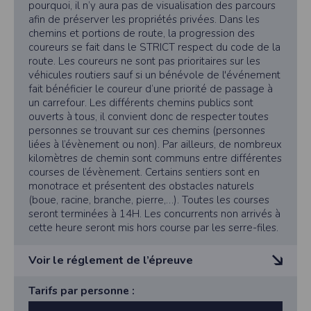
l'utilisateur souhaite télécharger une photo dans la galerie. Nous recueillons
pourquoi, il n’y aura pas de visualisation des parcours
des informations à partir des photos que vous partagez.
afin de préserver les propriétés privées. Dans les
chemins et portions de route, la progression des
Cette application ne requiert pas d'informations de vos contacts.
coureurs se fait dans le STRICT respect du code de la
Informations sur le paiement
route. Les coureurs ne sont pas prioritaires sur les
Aucun paiement n'étant effectué dans l'application, aucune information sur
véhicules routiers sauf si un bénévole de l'événement
vos cartes de crédit ou de débit ne sera collectée.
fait bénéficier le coureur d’une priorité de passage à
Traduction in English :
un carrefour. Les différents chemins publics sont
ouverts à tous, il convient donc de respecter toutes
This app requires camera permissions if the user is interested in uploading a
photo to the gallery. We collect information from the photos you share. This app
personnes se trouvant sur ces chemins (personnes
does not require information from your contacts.
liées à l’évènement ou non). Par ailleurs, de nombreux
kilomètres de chemin sont communs entre différentes
Payment information
courses de l’évènement. Certains sentiers sont en
No payment is made within the app, so no information about your credit or
debit cards will be collected.
monotrace et présentent des obstacles naturels
(boue, racine, branche, pierre,…). Toutes les courses
seront terminées à 14H. Les concurrents non arrivés à
cette heure seront mis hors course par les serre-files.
Voir le réglement de l’épreuve
1) Introduction
Tarifs par personne :
Ce règlement s’inscrit dans le cadre de l’organisation