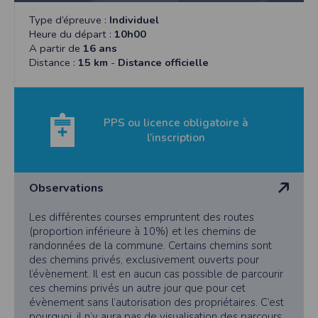
mètres
Type d’épreuve :
Individuel
o Poussin : entre 10 et 11 ans - Distance : 1500
Heure du départ :
10h00
mètres
A partir de
16 ans
o Benjamin : entre 12 et 13 ans - Distance : 3000
Distance :
15 km
-
Distance officielle
mètres
o Tarif : 2 € - inscription sur place 3 épreuves pour les
enfants à 11h45 : La Kids bornes
PPS ou licence obligatoire à
Alors à vos baskets et rendez-vous le 6 juillet !
l’inscription
Toute inscription à une épreuve de cette organisation
vaut acceptation de ce règlement.
2) Localisation
Observations
Les départs et arrivées de toutes les épreuves auront
lieu près de l’étang de Montjean, situé derrière l’école
Les différentes courses empruntent des routes
publique Le chemin de Cocaigne
(proportion inférieure à 10%) et les chemins de
randonnées de la commune. Certains chemins sont
3) Descriptif des courses
des chemins privés, exclusivement ouverts pour
Les différentes courses empruntent des routes
l’évènement. Il est en aucun cas possible de parcourir
(proportion inférieure à 10%) et les chemins de
ces chemins privés un autre jour que pour cet
randonnées de la commune. Certains chemins sont
évènement sans l’autorisation des propriétaires. C’est
des chemins privés, exclusivement ouverts pour
pourquoi, il n’y aura pas de visualisation des parcours