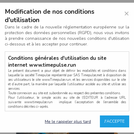
Modification de nos conditions
×
d'utilisation
Dans le cadre de la nouvelle réglementation européenne sur la
protection des données personnelles (RGPD), nous vous invitons
à prendre connaissance de nos nouvelles conditions d'utilisation
ci-dessous et à les accepter pour continuer.
Conditions générales d'utilisation du site
internet www.timepulse.run
Le présent document a pour objet de définir les modalités et conditions dans
laquelle la société Timepulse représenté par SAS Timepulse,met à disposition de
ses utilisateurs le site www.Timepulse.run, et les services disponibles sur le site
CONNEXION
et d’autre part, la manière par laquelle l’utilisateur accède au site et utilise ses
services.
Toute connexion au site est subordonnée au respect des présentes conditions.
Pour l’utilisateur, le simple accès au site de l’EDITEUR à l’adresse URL
suivante www.timepulse.run implique l’acceptation de l’ensemble des
conditions décrites ci-après.
Propriété intellectuelle
Mot de passe oublié ?
J'ACCEPTE
Me le rappeler plus tard
La structure générale du site www.timepulse.run, par quelque procédé que ce
soit, sans l'autorisation préalable et par écrit de Fourcherot Mickael et/ou de ses
partenaires est strictement interdite et serait susceptible de constituer une