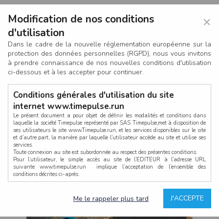
Modification de nos conditions
×
d'utilisation
Dans le cadre de la nouvelle réglementation européenne sur la
protection des données personnelles (RGPD), nous vous invitons
à prendre connaissance de nos nouvelles conditions d'utilisation
ci-dessous et à les accepter pour continuer.
Conditions générales d'utilisation du site
internet www.timepulse.run
Le présent document a pour objet de définir les modalités et conditions dans
laquelle la société Timepulse représenté par SAS Timepulse,met à disposition de
ses utilisateurs le site www.Timepulse.run, et les services disponibles sur le site
CONNEXION
et d’autre part, la manière par laquelle l’utilisateur accède au site et utilise ses
services.
Toute connexion au site est subordonnée au respect des présentes conditions.
Pour l’utilisateur, le simple accès au site de l’EDITEUR à l’adresse URL
suivante www.timepulse.run implique l’acceptation de l’ensemble des
conditions décrites ci-après.
Propriété intellectuelle
Mot de passe oublié ?
J'ACCEPTE
Me le rappeler plus tard
La structure générale du site www.timepulse.run, par quelque procédé que ce
soit, sans l'autorisation préalable et par écrit de Fourcherot Mickael et/ou de ses
partenaires est strictement interdite et serait susceptible de constituer une