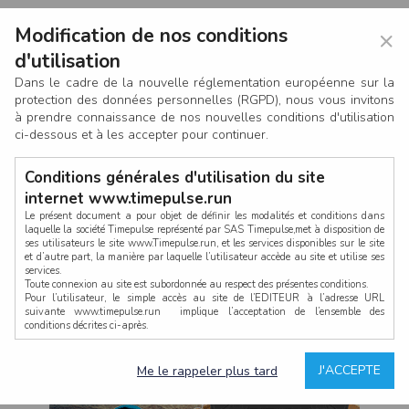
Modification de nos conditions
×
d'utilisation
Dans le cadre de la nouvelle réglementation européenne sur la
protection des données personnelles (RGPD), nous vous invitons
à prendre connaissance de nos nouvelles conditions d'utilisation
ci-dessous et à les accepter pour continuer.
Conditions générales d'utilisation du site
internet www.timepulse.run
Le présent document a pour objet de définir les modalités et conditions dans
laquelle la société Timepulse représenté par SAS Timepulse,met à disposition de
ses utilisateurs le site www.Timepulse.run, et les services disponibles sur le site
CONNEXION
et d’autre part, la manière par laquelle l’utilisateur accède au site et utilise ses
services.
Toute connexion au site est subordonnée au respect des présentes conditions.
Pour l’utilisateur, le simple accès au site de l’EDITEUR à l’adresse URL
suivante www.timepulse.run implique l’acceptation de l’ensemble des
conditions décrites ci-après.
Propriété intellectuelle
Mot de passe oublié ?
J'ACCEPTE
Me le rappeler plus tard
La structure générale du site www.timepulse.run, par quelque procédé que ce
soit, sans l'autorisation préalable et par écrit de Fourcherot Mickael et/ou de ses
partenaires est strictement interdite et serait susceptible de constituer une