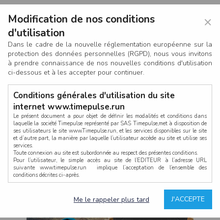
Modification de nos conditions
×
d'utilisation
Dans le cadre de la nouvelle réglementation européenne sur la
protection des données personnelles (RGPD), nous vous invitons
à prendre connaissance de nos nouvelles conditions d'utilisation
ci-dessous et à les accepter pour continuer.
Conditions générales d'utilisation du site
internet www.timepulse.run
Le présent document a pour objet de définir les modalités et conditions dans
laquelle la société Timepulse représenté par SAS Timepulse,met à disposition de
ses utilisateurs le site www.Timepulse.run, et les services disponibles sur le site
CONNEXION
et d’autre part, la manière par laquelle l’utilisateur accède au site et utilise ses
services.
Toute connexion au site est subordonnée au respect des présentes conditions.
Pour l’utilisateur, le simple accès au site de l’EDITEUR à l’adresse URL
suivante www.timepulse.run implique l’acceptation de l’ensemble des
conditions décrites ci-après.
Propriété intellectuelle
Mot de passe oublié ?
J'ACCEPTE
Me le rappeler plus tard
La structure générale du site www.timepulse.run, par quelque procédé que ce
soit, sans l'autorisation préalable et par écrit de Fourcherot Mickael et/ou de ses
partenaires est strictement interdite et serait susceptible de constituer une