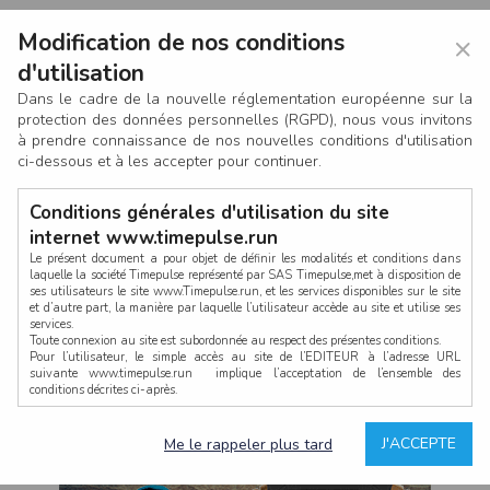
Modification de nos conditions
×
d'utilisation
Dans le cadre de la nouvelle réglementation européenne sur la
protection des données personnelles (RGPD), nous vous invitons
à prendre connaissance de nos nouvelles conditions d'utilisation
ci-dessous et à les accepter pour continuer.
Conditions générales d'utilisation du site
internet www.timepulse.run
Le présent document a pour objet de définir les modalités et conditions dans
laquelle la société Timepulse représenté par SAS Timepulse,met à disposition de
ses utilisateurs le site www.Timepulse.run, et les services disponibles sur le site
CONNEXION
et d’autre part, la manière par laquelle l’utilisateur accède au site et utilise ses
services.
Toute connexion au site est subordonnée au respect des présentes conditions.
Pour l’utilisateur, le simple accès au site de l’EDITEUR à l’adresse URL
suivante www.timepulse.run implique l’acceptation de l’ensemble des
conditions décrites ci-après.
Propriété intellectuelle
Mot de passe oublié ?
J'ACCEPTE
Me le rappeler plus tard
La structure générale du site www.timepulse.run, par quelque procédé que ce
soit, sans l'autorisation préalable et par écrit de Fourcherot Mickael et/ou de ses
partenaires est strictement interdite et serait susceptible de constituer une