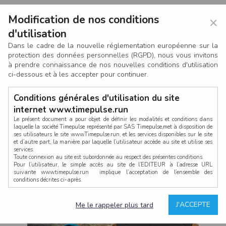
Modification de nos conditions
×
d'utilisation
Dans le cadre de la nouvelle réglementation européenne sur la
protection des données personnelles (RGPD), nous vous invitons
à prendre connaissance de nos nouvelles conditions d'utilisation
ci-dessous et à les accepter pour continuer.
Conditions générales d'utilisation du site
internet www.timepulse.run
Le présent document a pour objet de définir les modalités et conditions dans
laquelle la société Timepulse représenté par SAS Timepulse,met à disposition de
ses utilisateurs le site www.Timepulse.run, et les services disponibles sur le site
CONNEXION
et d’autre part, la manière par laquelle l’utilisateur accède au site et utilise ses
services.
Toute connexion au site est subordonnée au respect des présentes conditions.
Pour l’utilisateur, le simple accès au site de l’EDITEUR à l’adresse URL
suivante www.timepulse.run implique l’acceptation de l’ensemble des
conditions décrites ci-après.
Propriété intellectuelle
Mot de passe oublié ?
J'ACCEPTE
Me le rappeler plus tard
La structure générale du site www.timepulse.run, par quelque procédé que ce
soit, sans l'autorisation préalable et par écrit de Fourcherot Mickael et/ou de ses
partenaires est strictement interdite et serait susceptible de constituer une