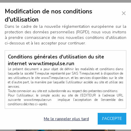
Modification de nos conditions
×
d'utilisation
Dans le cadre de la nouvelle réglementation européenne sur la
protection des données personnelles (RGPD), nous vous invitons
à prendre connaissance de nos nouvelles conditions d'utilisation
ci-dessous et à les accepter pour continuer.
Conditions générales d'utilisation du site
internet www.timepulse.run
Le présent document a pour objet de définir les modalités et conditions dans
laquelle la société Timepulse représenté par SAS Timepulse,met à disposition de
ses utilisateurs le site www.Timepulse.run, et les services disponibles sur le site
CONNEXION
et d’autre part, la manière par laquelle l’utilisateur accède au site et utilise ses
services.
Toute connexion au site est subordonnée au respect des présentes conditions.
Pour l’utilisateur, le simple accès au site de l’EDITEUR à l’adresse URL
suivante www.timepulse.run implique l’acceptation de l’ensemble des
conditions décrites ci-après.
Propriété intellectuelle
Mot de passe oublié ?
J'ACCEPTE
Me le rappeler plus tard
La structure générale du site www.timepulse.run, par quelque procédé que ce
soit, sans l'autorisation préalable et par écrit de Fourcherot Mickael et/ou de ses
partenaires est strictement interdite et serait susceptible de constituer une