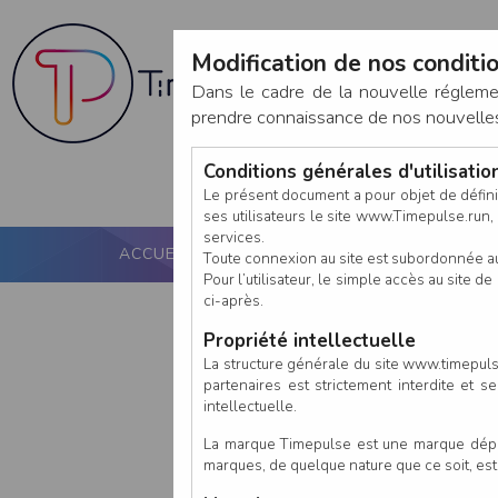
Modification de nos conditio
Dans le cadre de la nouvelle réglem
prendre connaissance de nos nouvelles c
Conditions générales d'utilisati
Le présent document a pour objet de défini
ses utilisateurs le site www.Timepulse.run, e
services.
ACCUEIL
PUCE ACTIVE
NOS SERVICES
Toute connexion au site est subordonnée a
Pour l’utilisateur, le simple accès au site
ci-après.
Propriété intellectuelle
La structure générale du site www.timepulse
partenaires est strictement interdite et 
intellectuelle.
La marque Timepulse est une marque déposé
marques, de quelque nature que ce soit, es