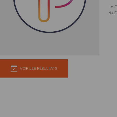
de réponse ou de qualité. Il n’est prévu auc
Le C
du F
La responsabilité de l’éditeur ne saurait êtr
Par ailleurs, l’EDITEUR peut être amené à in
reconnaît et accepte que l’EDITEUR ne soit 
Modification des conditions d’util
L’EDITEUR se réserve la possibilité de modi
et/ou de son exploitation.
Règles d'usage d'Internet
L’utilisateur déclare accepter les caractéris
L’EDITEUR n’assume aucune responsabilité su
VOIR LES RÉSULTATS
caractéristiques des données qui pourraient 
L’utilisateur reconnaît que les données ci
information jugée par l’utilisateur de nature 
L’utilisateur reconnaît que les données cir
L’utilisateur est seul responsable de l’usage
L’utilisateur reconnaît que l’EDITEUR ne di
L'éditeur informe que les utilisateurs du si
L'éditeur informe que les utilisateurs du
calendrier du site.