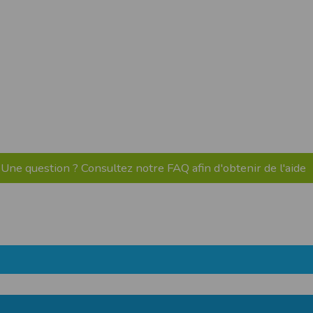
pr.xml
 avant qu’elles ne transitent sur le réseau.
n utilisant les dernières technologies de
i n’est pas accessible depuis l’extérieur.
ience sur notre site peut en être affectée
ossibilité d'accéder à certaines pages ou
te de la finalité des cookies.
Une question ? Consultez notre FAQ afin d'obtenir de l'aide