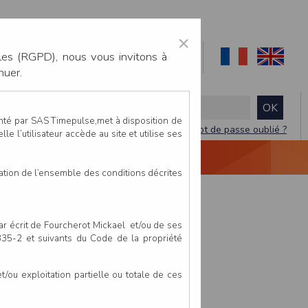
×
les (RGPD), nous vous invitons à
nuer.
enté par SAS Timepulse,met à disposition de
Mot de passe oublié ?
le l’utilisateur accède au site et utilise ses
NTACTEZ-NOUS
DEVIS
VIDÉO LIVE
tation de l’ensemble des conditions décrites
par écrit de Fourcherot Mickael et/ou de ses
 335-2 et suivants du Code de la propriété
ou exploitation partielle ou totale de ces