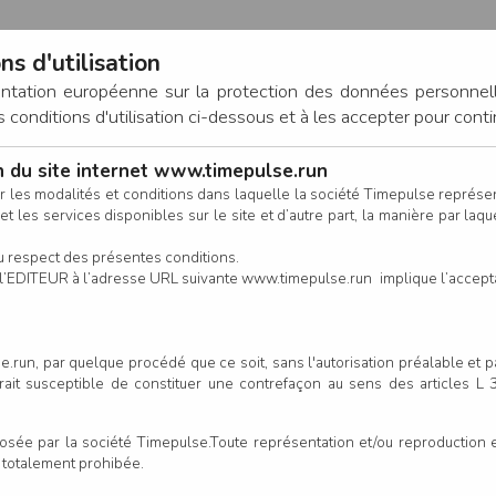
ns d'utilisation
entation européenne sur la protection des données personnel
onditions d'utilisation ci-dessous et à les accepter pour conti
on du site internet www.timepulse.run
CONNEXION
r les modalités et conditions dans laquelle la société Timepulse représ
t les services disponibles sur le site et d’autre part, la manière par laquel
CALENDRIER
RÉSULTATS
INSCRIPTION EN LIGNE
CO
u respect des présentes conditions.
 de l’EDITEUR à l’adresse URL suivante www.timepulse.run implique l’accep
.run, par quelque procédé que ce soit, sans l'autorisation préalable et 
serait susceptible de constituer une contrefaçon au sens des articles L
e par la société Timepulse.Toute représentation et/ou reproduction et/
t totalement prohibée.