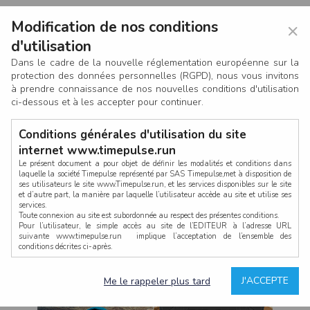
Modification de nos conditions
×
d'utilisation
Dans le cadre de la nouvelle réglementation européenne sur la
protection des données personnelles (RGPD), nous vous invitons
à prendre connaissance de nos nouvelles conditions d'utilisation
ci-dessous et à les accepter pour continuer.
Conditions générales d'utilisation du site
internet www.timepulse.run
Le présent document a pour objet de définir les modalités et conditions dans
laquelle la société Timepulse représenté par SAS Timepulse,met à disposition de
ses utilisateurs le site www.Timepulse.run, et les services disponibles sur le site
CONNEXION
et d’autre part, la manière par laquelle l’utilisateur accède au site et utilise ses
services.
Toute connexion au site est subordonnée au respect des présentes conditions.
Pour l’utilisateur, le simple accès au site de l’EDITEUR à l’adresse URL
suivante www.timepulse.run implique l’acceptation de l’ensemble des
conditions décrites ci-après.
Propriété intellectuelle
Mot de passe oublié ?
J'ACCEPTE
Me le rappeler plus tard
La structure générale du site www.timepulse.run, par quelque procédé que ce
soit, sans l'autorisation préalable et par écrit de Fourcherot Mickael et/ou de ses
partenaires est strictement interdite et serait susceptible de constituer une