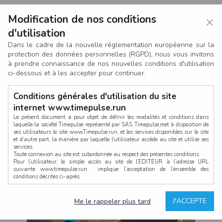
Modification de nos conditions
×
d'utilisation
Dans le cadre de la nouvelle réglementation européenne sur la
protection des données personnelles (RGPD), nous vous invitons
à prendre connaissance de nos nouvelles conditions d'utilisation
ci-dessous et à les accepter pour continuer.
Conditions générales d'utilisation du site
internet www.timepulse.run
Le présent document a pour objet de définir les modalités et conditions dans
laquelle la société Timepulse représenté par SAS Timepulse,met à disposition de
ses utilisateurs le site www.Timepulse.run, et les services disponibles sur le site
CONNEXION
et d’autre part, la manière par laquelle l’utilisateur accède au site et utilise ses
services.
Toute connexion au site est subordonnée au respect des présentes conditions.
Pour l’utilisateur, le simple accès au site de l’EDITEUR à l’adresse URL
suivante www.timepulse.run implique l’acceptation de l’ensemble des
conditions décrites ci-après.
Propriété intellectuelle
Mot de passe oublié ?
J'ACCEPTE
Me le rappeler plus tard
La structure générale du site www.timepulse.run, par quelque procédé que ce
soit, sans l'autorisation préalable et par écrit de Fourcherot Mickael et/ou de ses
partenaires est strictement interdite et serait susceptible de constituer une