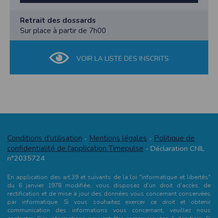
Retrait des dossards
Sur place à partir de 7h00
VOIR LA LISTE DES INSCRITS
Conditions d’utilisation
Mentions légales
Politique de
-
-
confidentialité de l'application Timepulse
- Déclaration CNIL
n°2035724
En application des art.39 et suivants de la loi "informatique et libertés"
du 6 janvier 1978 modifiée, vous disposez d’un droit d’accès, de
rectification et de mise à jour des données vous concernant conservées
par informatique. Si vous souhaitez exercer ce droit et obtenir
communication des informations vous concernant, veuillez nous