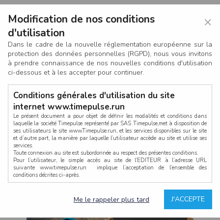
Modification de nos conditions
×
d'utilisation
Dans le cadre de la nouvelle réglementation européenne sur la
protection des données personnelles (RGPD), nous vous invitons
à prendre connaissance de nos nouvelles conditions d'utilisation
ci-dessous et à les accepter pour continuer.
Conditions générales d'utilisation du site
internet www.timepulse.run
Le présent document a pour objet de définir les modalités et conditions dans
laquelle la société Timepulse représenté par SAS Timepulse,met à disposition de
ses utilisateurs le site www.Timepulse.run, et les services disponibles sur le site
CONNEXION
et d’autre part, la manière par laquelle l’utilisateur accède au site et utilise ses
services.
Toute connexion au site est subordonnée au respect des présentes conditions.
Pour l’utilisateur, le simple accès au site de l’EDITEUR à l’adresse URL
suivante www.timepulse.run implique l’acceptation de l’ensemble des
conditions décrites ci-après.
Propriété intellectuelle
Mot de passe oublié ?
J'ACCEPTE
Me le rappeler plus tard
La structure générale du site www.timepulse.run, par quelque procédé que ce
soit, sans l'autorisation préalable et par écrit de Fourcherot Mickael et/ou de ses
partenaires est strictement interdite et serait susceptible de constituer une