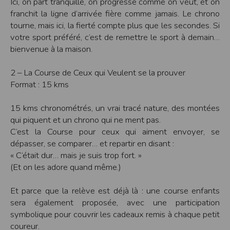
Ici, on part tranquille, on progresse comme on veut, et on
Modification des conditions d’utilisation
franchit la ligne d’arrivée fière comme jamais. Le chrono
L’EDITEUR se réserve la possibilité de modifier, à tout moment et sans préavis,
tourne, mais ici, la fierté compte plus que les secondes. Si
les présentes conditions d’utilisation afin de les adapter aux évolutions du site
votre sport préféré, c’est de remettre le sport à demain…
et/ou de son exploitation.
bienvenue à la maison.
Règles d'usage d'Internet
L’utilisateur déclare accepter les caractéristiques et les limites d’Internet, et
2 – La Course de Ceux qui Veulent se la prouver
notamment reconnaît que :
L’EDITEUR n’assume aucune responsabilité sur les services accessibles par
Format : 15 kms
Internet et n’exerce aucun contrôle de quelque forme que ce soit sur la nature et
les caractéristiques des données qui pourraient transiter par l’intermédiaire de
son centre serveur.
15 kms chronométrés, un vrai tracé nature, des montées
L’utilisateur reconnaît que les données circulant sur Internet ne sont pas
qui piquent et un chrono qui ne ment pas.
protégées notamment contre les détournements éventuels. La communication de
toute information jugée par l’utilisateur de nature sensible ou confidentielle se
C’est la Course pour ceux qui aiment envoyer, se
fait à ses risques et périls.
L’utilisateur reconnaît que les données circulant sur Internet peuvent être
dépasser, se comparer… et repartir en disant :
réglementées en termes d’usage ou être protégées par un droit de propriété.
« C’était dur… mais je suis trop fort. »
L’utilisateur est seul responsable de l’usage des données qu’il consulte, interroge
et transfère sur Internet.
(Et on les adore quand même.)
L’utilisateur reconnaît que l’EDITEUR ne dispose d’aucun moyen de contrôle sur
le contenu des services accessibles sur Internet
L'éditeur informe que les utilisateurs du site internet www.timepulse.run
Et parce que la relève est déjà là : une course enfants
peuvent recevoir des offres des partenaires de l'éditeur
sera également proposée, avec une participation
L'éditeur informe que les utilisateurs du site internet www.timepulse.run
peuvent recevoir des offres les invitant à participer à des épreuves inscrites au
symbolique pour couvrir les cadeaux remis à chaque petit
calendrier du site.
coureur.