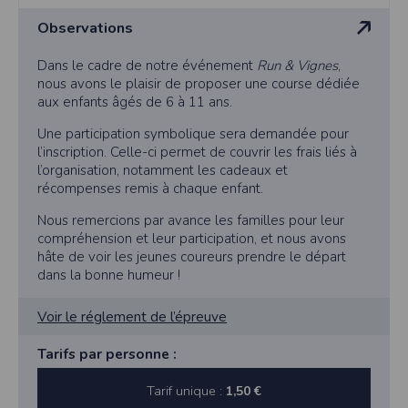
l'utilisateur souhaite télécharger une photo dans la galerie. Nous recueillons
des informations à partir des photos que vous partagez.
Observations
Cette application ne requiert pas d'informations de vos contacts.
Dans le cadre de notre événement
Run & Vignes
,
Informations sur le paiement
nous avons le plaisir de proposer une course dédiée
Aucun paiement n'étant effectué dans l'application, aucune information sur
aux enfants âgés de 6 à 11 ans.
vos cartes de crédit ou de débit ne sera collectée.
Traduction in English :
Une participation symbolique sera demandée pour
l’inscription. Celle-ci permet de couvrir les frais liés à
This app requires camera permissions if the user is interested in uploading a
photo to the gallery. We collect information from the photos you share. This app
l’organisation, notamment les cadeaux et
does not require information from your contacts.
récompenses remis à chaque enfant.
Payment information
Nous remercions par avance les familles pour leur
No payment is made within the app, so no information about your credit or
compréhension et leur participation, et nous avons
debit cards will be collected.
hâte de voir les jeunes coureurs prendre le départ
dans la bonne humeur !
Voir le réglement de l’épreuve
Tarifs par personne :
Tarif unique :
1,50 €