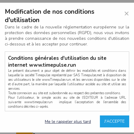
Modification de nos conditions
×
d'utilisation
Dans le cadre de la nouvelle réglementation européenne sur la
protection des données personnelles (RGPD), nous vous invitons
à prendre connaissance de nos nouvelles conditions d'utilisation
ci-dessous et à les accepter pour continuer.
Conditions générales d'utilisation du site
internet www.timepulse.run
Le présent document a pour objet de définir les modalités et conditions dans
laquelle la société Timepulse représenté par SAS Timepulse,met à disposition de
ses utilisateurs le site www.Timepulse.run, et les services disponibles sur le site
CONNEXION
et d’autre part, la manière par laquelle l’utilisateur accède au site et utilise ses
services.
Toute connexion au site est subordonnée au respect des présentes conditions.
Pour l’utilisateur, le simple accès au site de l’EDITEUR à l’adresse URL
suivante www.timepulse.run implique l’acceptation de l’ensemble des
conditions décrites ci-après.
Propriété intellectuelle
Mot de passe oublié ?
J'ACCEPTE
Me le rappeler plus tard
La structure générale du site www.timepulse.run, par quelque procédé que ce
soit, sans l'autorisation préalable et par écrit de Fourcherot Mickael et/ou de ses
partenaires est strictement interdite et serait susceptible de constituer une