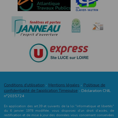
Conditions d’utilisation
Mentions légales
Politique de
-
-
confidentialité de l'application Timepulse
- Déclaration CNIL
n°2035724
En application des art.39 et suivants de la loi "informatique et libertés"
du 6 janvier 1978 modifiée, vous disposez d’un droit d’accès, de
rectification et de mise à jour des données vous concernant conservées