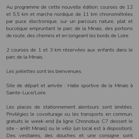
Au programme de cette nouvelle édition, courses de 12
Modification des conditions d’utilisation
et 5,5 km et marche nordique de 11 km chronométrées
L’EDITEUR se réserve la possibilité de modifier, à tout moment et sans préavis,
les présentes conditions d’utilisation afin de les adapter aux évolutions du site
par puce électronique, sur un parcours nature, plat et
et/ou de son exploitation.
bucolique empruntant le parc de la Minais, des portions
Règles d'usage d'Internet
de route, des chemins et en longeant les bords de Loire.
L’utilisateur déclare accepter les caractéristiques et les limites d’Internet, et
notamment reconnaît que :
L’EDITEUR n’assume aucune responsabilité sur les services accessibles par
2 courses de 1 et 3 km réservées aux enfants dans le
Internet et n’exerce aucun contrôle de quelque forme que ce soit sur la nature et
parc de la Minais.
les caractéristiques des données qui pourraient transiter par l’intermédiaire de
son centre serveur.
L’utilisateur reconnaît que les données circulant sur Internet ne sont pas
Les joëlettes sont les bienvenues.
protégées notamment contre les détournements éventuels. La communication de
toute information jugée par l’utilisateur de nature sensible ou confidentielle se
fait à ses risques et périls.
Site de départ et arrivée : Halle sportive de la Minais à
L’utilisateur reconnaît que les données circulant sur Internet peuvent être
réglementées en termes d’usage ou être protégées par un droit de propriété.
Sainte-Luce/Loire.
L’utilisateur est seul responsable de l’usage des données qu’il consulte, interroge
et transfère sur Internet.
L’utilisateur reconnaît que l’EDITEUR ne dispose d’aucun moyen de contrôle sur
Les places de stationnement alentours sont limitées.
le contenu des services accessibles sur Internet
Privilégiez le covoiturage ou les transports en commun,
L'éditeur informe que les utilisateurs du site internet www.timepulse.run
peuvent recevoir des offres des partenaires de l'éditeur
gratuits le week-end (la ligne Chronobus C7 dessert le
L'éditeur informe que les utilisateurs du site internet www.timepulse.run
site - arrêt Minais) ou le vélo (un local est à disposition).
peuvent recevoir des offres les invitant à participer à des épreuves inscrites au
calendrier du site.
Des vestiaires, des douches et une consigne sont