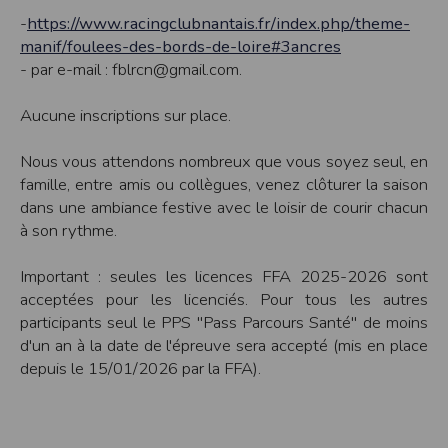
cookies
-
https://www.racingclubnantais.fr/index.php/theme-
Safari
manif/foulees-des-bords-de-loire#3ancres
Dans votre navigateur, choisissez le menu
Édition > Préférences
.
- par e-mail : fblrcn@gmail.com.
Cliquez sur
Sécurité
.
Cliquez sur
Afficher les cookies
.
Aucune inscriptions sur place.
Google Chrome
Cliquez sur l'icône du menu
Outils
.
Sélectionnez
Options
.
Nous vous attendons nombreux que vous soyez seul, en
Cliquez sur l'onglet
Options avancées
et accédez à la section
Confidentialité
.
Cliquez sur le bouton
Afficher les cookies
.
famille, entre amis ou collègues, venez clôturer la saison
dans une ambiance festive avec le loisir de courir chacun
Politique d'utilisation des cookies
à son rythme.
Un cookie est un petit fichier texte envoyé à votre navigateur depuis nos
serveurs, que vous utilisiez un ordinateur, une tablette ou un smartphone.
Nous utilisons les cookies à diverses fins : nous les employons pour vous
Important : seules les licences FFA 2025-2026 sont
identifier de page en page lorsque vous disposez d'un compte membre, retenir
certaines de vos préférences ou encore compter les visiteurs d'une page.
acceptées pour les licenciés. Pour tous les autres
RGPD
participants seul le PPS "Pass Parcours Santé" de moins
Timepulse se conforme à la nouvelle directive européenne : La RGPD A ce titre,
d'un an à la date de l'épreuve sera accepté (mis en place
un DPO a été nommé : contact@timepulse.run
depuis le 15/01/2026 par la FFA).
La collecte et la conservation des données
Conformément à la loi du 6 janvier 1978 relative à l'informatique et aux
libertés, modifiée en août 2004, le présent site à été déclaré à la Commission
Nationale de l'Informatique et des Libertés sous le numéro 2011834.