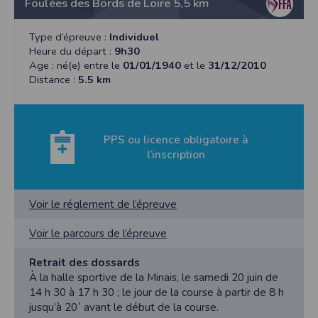
l'utilisateur souhaite télécharger une photo dans la galerie. Nous recueillons
Foulées des Bords de Loire 5,5 km
des informations à partir des photos que vous partagez.
Cette application ne requiert pas d'informations de vos contacts.
Type d’épreuve :
Individuel
Heure du départ :
9h30
Informations sur le paiement
Age : né(e) entre le
01/01/1940
et le
31/12/2010
Aucun paiement n'étant effectué dans l'application, aucune information sur
Distance :
5.5 km
vos cartes de crédit ou de débit ne sera collectée.
Traduction in English :
This app requires camera permissions if the user is interested in uploading a
photo to the gallery. We collect information from the photos you share. This app
PPS ou licence obligatoire à
does not require information from your contacts.
l’inscription
Payment information
No payment is made within the app, so no information about your credit or
debit cards will be collected.
Voir le réglement de l’épreuve
Voir le parcours de l’épreuve
Retrait des dossards
À la halle sportive de la Minais, le samedi 20 juin de
14 h 30 à 17 h 30 ; le jour de la course à partir de 8 h
jusqu’à 20´ avant le début de la course.