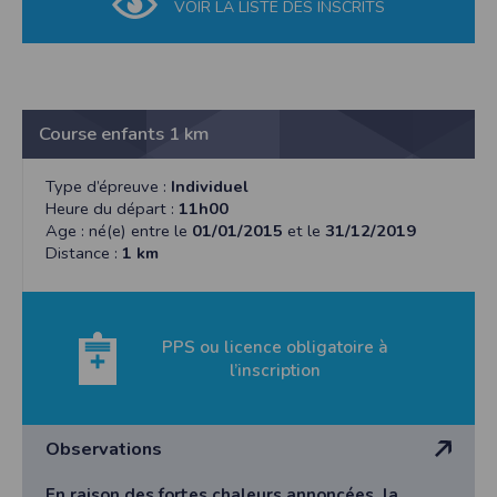
VOIR LA LISTE DES INSCRITS
Course enfants 1 km
Type d’épreuve :
Individuel
Heure du départ :
11h00
Age : né(e) entre le
01/01/2015
et le
31/12/2019
Distance :
1 km
PPS ou licence obligatoire à
l’inscription
Observations
En raison des fortes chaleurs annoncées, la