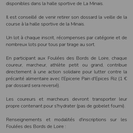
Sécurisation des données
disponibles dans la halle sportive de La Minais.
Les données sont hébergées par l'hébergeur suivant
:https://www.ovh.com/fr/protection-donnees-personnelles/gdpr.xml
Il est conseillé de venir retirer son dossard la veille de la
Toutes les communications entre votre navigateur et nos serveurs utilisent le
course à la halle sportive de la Minais.
protocole HTTPS qui crypte les données avant qu’elles ne transitent sur le
réseau. Par ailleurs, les mots de passe ne sont pas stockés en clair dans notre
base de données mais sont cryptés en utilisant les dernières technologies de
Un lot à chaque inscrit, récompenses par catégorie et de
sécurisation des mots de passe. Enfin, les communications entre nos différents
nombreux lots pour tous par tirage au sort.
serveurs se font sur un réseau privé qui n’est pas accessible depuis l’extérieur.
Paramétrer votre navigateur internet
En participant aux Foulées des Bords de Loire, chaque
Vous pouvez à tout moment choisir de désactiver les cookies sur votre ordinateur.
coureur, marcheur, athlète petit ou grand, contribue
Notez cependant que votre expérience sur notre site peut en être affectée comme
par exemple et sans être exhaustif, la perte de votre session membre lorsque
directement à une action solidaire pour lutter contre la
vous changez de page, l'impossibilité d'accéder à certaines pages ou encore la
précarité alimentaire avec l'Epicerie Pain d'Epices Riz (1 €
perte de vos préférences sur certaines pages.
par dossard sera reversé).
Afin de gérer les cookies au plus près de vos attentes nous vous invitons à
paramétrer votre navigateur en tenant compte de la finalité des cookies.
Les coureurs et marcheurs devront transporter leur
Internet Explorer
propre contenant pour s'hydrater (pas de gobelet fourni).
Dans Internet Explorer, cliquez sur le bouton
Outils
, puis sur
Options Internet
.
Sous l'onglet
Général
, sous
Historique de navigation
, cliquez sur
Paramètres
.
Cliquez sur le bouton
Afficher les fichiers
.
Renseignements et modalités d'inscriptions sur les
Firefox
Foulées des Bords de Loire :
Allez dans l'onglet
Outils du navigateur
puis sélectionnez le menu
Options
Dans la fenêtre qui s'affiche, choisissez
Vie privée
et cliquez sur
Affichez les