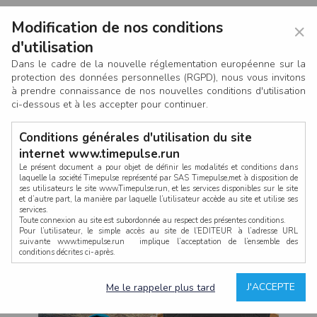
Modification de nos conditions
×
d'utilisation
Dans le cadre de la nouvelle réglementation européenne sur la
protection des données personnelles (RGPD), nous vous invitons
à prendre connaissance de nos nouvelles conditions d'utilisation
ci-dessous et à les accepter pour continuer.
Conditions générales d'utilisation du site
internet www.timepulse.run
Le présent document a pour objet de définir les modalités et conditions dans
laquelle la société Timepulse représenté par SAS Timepulse,met à disposition de
ses utilisateurs le site www.Timepulse.run, et les services disponibles sur le site
CONNEXION
et d’autre part, la manière par laquelle l’utilisateur accède au site et utilise ses
services.
Toute connexion au site est subordonnée au respect des présentes conditions.
Pour l’utilisateur, le simple accès au site de l’EDITEUR à l’adresse URL
suivante www.timepulse.run implique l’acceptation de l’ensemble des
conditions décrites ci-après.
Propriété intellectuelle
Mot de passe oublié ?
J'ACCEPTE
Me le rappeler plus tard
La structure générale du site www.timepulse.run, par quelque procédé que ce
soit, sans l'autorisation préalable et par écrit de Fourcherot Mickael et/ou de ses
partenaires est strictement interdite et serait susceptible de constituer une