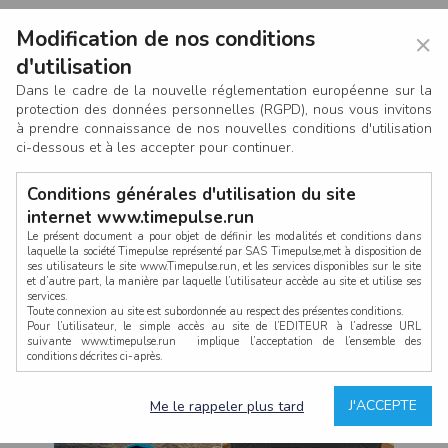
Modification de nos conditions
×
d'utilisation
Dans le cadre de la nouvelle réglementation européenne sur la
protection des données personnelles (RGPD), nous vous invitons
à prendre connaissance de nos nouvelles conditions d'utilisation
ci-dessous et à les accepter pour continuer.
Conditions générales d'utilisation du site
internet www.timepulse.run
Le présent document a pour objet de définir les modalités et conditions dans
laquelle la société Timepulse représenté par SAS Timepulse,met à disposition de
ses utilisateurs le site www.Timepulse.run, et les services disponibles sur le site
CONNEXION
et d’autre part, la manière par laquelle l’utilisateur accède au site et utilise ses
services.
Toute connexion au site est subordonnée au respect des présentes conditions.
Pour l’utilisateur, le simple accès au site de l’EDITEUR à l’adresse URL
suivante www.timepulse.run implique l’acceptation de l’ensemble des
conditions décrites ci-après.
Propriété intellectuelle
Mot de passe oublié ?
J'ACCEPTE
Me le rappeler plus tard
La structure générale du site www.timepulse.run, par quelque procédé que ce
soit, sans l'autorisation préalable et par écrit de Fourcherot Mickael et/ou de ses
partenaires est strictement interdite et serait susceptible de constituer une