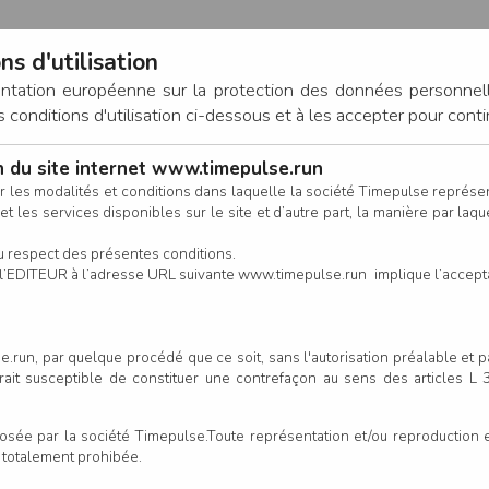
ns d'utilisation
entation européenne sur la protection des données personnel
onditions d'utilisation ci-dessous et à les accepter pour conti
on du site internet www.timepulse.run
CONNEXION
r les modalités et conditions dans laquelle la société Timepulse représ
t les services disponibles sur le site et d’autre part, la manière par laquel
CALENDRIER
RÉSULTATS
INSCRIPTION EN LIGNE
CO
u respect des présentes conditions.
 de l’EDITEUR à l’adresse URL suivante www.timepulse.run implique l’accep
.run, par quelque procédé que ce soit, sans l'autorisation préalable et 
serait susceptible de constituer une contrefaçon au sens des articles L
e par la société Timepulse.Toute représentation et/ou reproduction et/
t totalement prohibée.