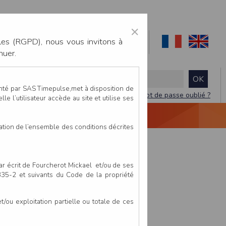
×
les (RGPD), nous vous invitons à
nuer.
enté par SAS Timepulse,met à disposition de
Mot de passe oublié ?
le l’utilisateur accède au site et utilise ses
NTACTEZ-NOUS
DEVIS
VIDÉO LIVE
tation de l’ensemble des conditions décrites
par écrit de Fourcherot Mickael et/ou de ses
 335-2 et suivants du Code de la propriété
ou exploitation partielle ou totale de ces