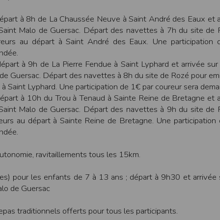
ur suivant :https://www.ovh.com/fr/protection-donnees-personnelles/gd
départ à 8h de La Chaussée Neuve à Saint André des Eaux et a
 Saint Malo de Guersac. Départ des navettes à 7h du site de
ateur et nos serveurs utilisent le protocole HTTPS qui crypte les données
eurs au départ à Saint André des Eaux. Une participation 
pas stockés en clair dans notre base de données mais sont cryptés e
ndée.
ommunications entre nos différents serveurs se font sur un réseau privé qu
épart à 9h de La Pierre Fendue à Saint Lyphard et arrivée sur 
ernet
 de Guersac. Départ des navettes à 8h du site de Rozé pour e
ctiver les cookies sur votre ordinateur. Notez cependant que votre expér
 à Saint Lyphard. Une participation de 1€ par coureur sera dem
, la perte de votre session membre lorsque vous changez de page, l'imp
épart à 10h du Trou à Tenaud à Sainte Reine de Bretagne et a
taines pages.
 Saint Malo de Guersac. Départ des navettes à 9h du site de
os attentes nous vous invitons à paramétrer votre navigateur en tenant comp
urs au départ à Sainte Reine de Bretagne. Une participation
ndée.
on
Outils
, puis sur
Options Internet
.
avigation
, cliquez sur
Paramètres
.
tonomie, ravitaillements tous les 15km.
es) pour les enfants de 7 à 13 ans ; départ à 9h30 et arrivée s
 sélectionnez le menu
Options
alo de Guersac
 privée
et cliquez sur
Affichez les cookies
as traditionnels offerts pour tous les participants.