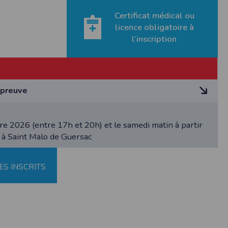
Certificat médical ou
licence obligatoire à
l’inscription
étisme
 de rectification aux informations qui vous
épreuve
s légitimes, vous opposer au traitement des
e 2026 (entre 17h et 20h) et le samedi matin à partir
r de Brière, organisé par l'association Courir En Brière, aura
é à Saint Malo de Guersac
e 2026 sur le site de Rozé à Saint Malo de Guersac.
e cet évènement sont :
 la course nature auprès de tous coureurs à pieds (licenciés
ES INSCRITS
rritoire spécifique et remarquable : Le « Grand marais de
 randonnée qui en fait le tour : le GRP (chemin de Grande
rmément à notre politique de confidentialité,
 faire sa promotion.
s services de synchronisation de base, il est
 culturelle sur le site d'accueil (animations et produits