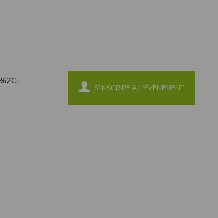
4%2C-
S’INSCRIRE À L’ÉVÈNEMENT
ne tablette ou un smartphone.
vous disposez d'un compte membre, retenir
pulse.run
te à été déclaré à la Commission Nationale de
 des fonctionnalités du site. Les données
 pages web, et d'effectuer une localisation
es que vous nous transmettez volontairement