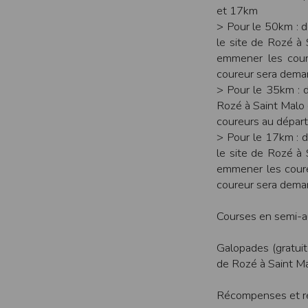
Sécurisation des données
et 17km
Les données sont hébergées par l'héberge
> Pour le 50km : 
le site de Rozé à
Toutes les communications entre votre navig
emmener les cour
Par ailleurs, les mots de passe ne sont 
coureur sera dema
sécurisation des mots de passe. Enfin, les c
> Pour le 35km : d
Paramétrer votre navigateur int
Rozé à Saint Malo
Vous pouvez à tout moment choisir de désa
coureurs au départ
comme par exemple et sans être exhaustif
> Pour le 17km : d
encore la perte de vos préférences sur cer
le site de Rozé à
Afin de gérer les cookies au plus près de v
emmener les coure
coureur sera dema
Internet Explorer
Dans Internet Explorer, cliquez sur le bout
Sous l'onglet
Général
, sous
Historique de n
Courses en semi-au
Cliquez sur le bouton
Afficher les fichiers
.
Galopades (gratuit
Firefox
Allez dans l'onglet
Outils du navigateur
puis
de Rozé à Saint M
Dans la fenêtre qui s'affiche, choisissez
Vie
Récompenses et rep
Safari