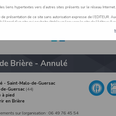
 Brière - Annulé à 
es liens hypertextes vers d’autres sites présents sur le réseau Internet
age de présentation de ce site sans autorisation expresse de l’EDITEUR. A
Guersac
 l’égard d’un site qui souhaite établir un lien vers le site de l’éditeur. Il 
, l’EDITEUR se réserve le droit de demander la suppression d’un lien q
ur ce site et/ou accessibles par ce site proviennent de sources considéré
s sont susceptibles de contenir des inexactitudes techniques et des erreu
er, dès que ces erreurs sont portées à sa connaissance.
 de Brière - Annulé
actitude et la pertinence des informations et/ou documents mis à dispositio
les sur ce site sont susceptibles d’être modifiés à tout moment, et peuv
’une mise à jour entre le moment de leur téléchargement et celui où l’utilisa
nts disponibles sur ce site se fait sous l’entière et seule responsabilité 
 l’EDITEUR puisse être recherché à ce titre, et sans recours contre ce d
zé - Saint-Malo-de-Guersac
u responsable de tout dommage de quelque nature qu’il soit résultant d
-de-Guersac
(44)
r ce site.
 à pied
ir en Brière
 site 24 heures sur 24, 7 jours sur 7, sauf en cas de force majeure ou d’un
erventions de maintenance nécessaires au bon fonctionnement du site et 
ements sur l’organisation : 06 49 76 45 54
 une disponibilité du site et/ou des services, une fiabilité des transmis