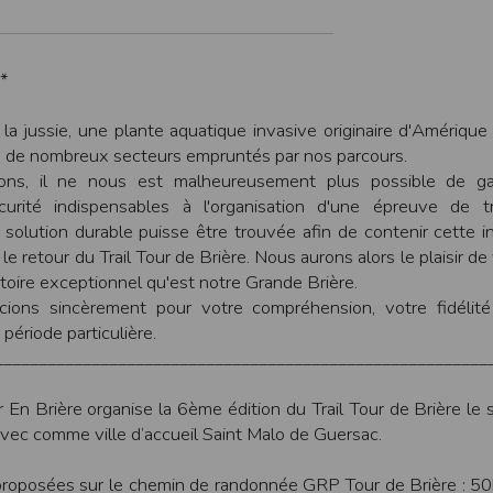
une assistance technique vis à vis de l’utilisateur que ce soit par des moy
e engagée en cas d’impossibilité d’accès à ce site et/ou d’utilisation des se
*
terrompre le site ou une partie des services, à tout moment sans préavis, l
pas responsable des interruptions, et des conséquences qui peuvent en déco
e la jussie, une plante aquatique invasive originaire d'Amérique
isation
 de nombreux secteurs empruntés par nos parcours.
fier, à tout moment et sans préavis, les présentes conditions d’utilisatio
ons, il ne nous est malheureusement plus possible de gar
curité indispensables à l'organisation d'une épreuve de tr
solution durable puisse être trouvée afin de contenir cette i
le retour du Trail Tour de Brière. Nous aurons alors le plaisir de
tiques et les limites d’Internet, et notamment reconnaît que :
itoire exceptionnel qu'est notre Grande Brière.
r les services accessibles par Internet et n’exerce aucun contrôle de qu
transiter par l’intermédiaire de son centre serveur.
ions sincèrement pour votre compréhension, votre fidélité
rculant sur Internet ne sont pas protégées notamment contre les détourn
période particulière.
sensible ou confidentielle se fait à ses risques et périls.
________________________________________________________
culant sur Internet peuvent être réglementées en termes d’usage ou être pr
 des données qu’il consulte, interroge et transfère sur Internet.
spose d’aucun moyen de contrôle sur le contenu des services accessibles 
ir En Brière organise la 6ème édition du Trail Tour de Brière le
te internet www.timepulse.run peuvent recevoir des offres des partenaires d
ec comme ville d’accueil Saint Malo de Guersac.
 site internet www.timepulse.run peuvent recevoir des offres les invitan
proposées sur le chemin de randonnée GRP Tour de Brière : 