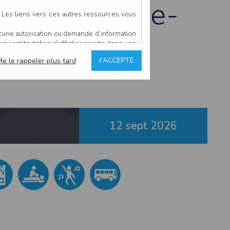
Saint-Malo-de-
. Les liens vers ces autres ressources vous
ucune autorisation ou demande d’information
convient toutefois d’afficher ce site dans une
u’il estime non conforme à l’objet du site
J'ACCEPTE
Me le rappeler plus tard
es comme étant fiables.
rs typographiques.
n sur ce site.
12 sept
2026
ent avoir fait l’objet de mises à jour. En
teur en prend connaissance.
de l’utilisateur, qui assume la totalité des
ernier.
e l’interprétation ou de l’utilisation des
 événement hors du contrôle de l’EDITEUR, et
des services.
sions et des performances en terme de temps