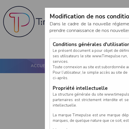
Modification de nos conditio
Dans le cadre de la nouvelle réglem
prendre connaissance de nos nouvelles c
Conditions générales d'utilisati
Le présent document a pour objet de défini
ses utilisateurs le site www.Timepulse.run, e
services.
ACCUEIL
PUCE ACTIVE
NOS SERVICES
Toute connexion au site est subordonnée a
Pour l’utilisateur, le simple accès au site
ci-après.
Propriété intellectuelle
La structure générale du site www.timepulse
partenaires est strictement interdite et 
intellectuelle.
La marque Timepulse est une marque déposé
marques, de quelque nature que ce soit, es