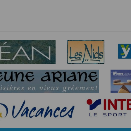
dition > Préférences
.
édez à la section
Confidentialité
.
s
à votre navigateur depuis nos serveurs, que vous utilisiez un ordinateur, u
ns : nous les employons pour vous identifier de page en page lorsque 
pter les visiteurs d'une page.
tive européenne : La RGPD A ce titre, un DPO a été nommé : contact@time
es données
tive à l'informatique et aux libertés, modifiée en août 2004, le présent si
éro 2011834.
gatoires lors de l'inscription sont nécessaires aux fins de bénéficier
s permettent d'effectuer des statistiques quant à la consultation de ses
es données collectées et ultérieurement traitées par nos soins sont cell