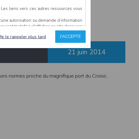
Le Croisic
. Les liens vers ces autres ressources vous
ucune autorisation ou demande d’information
convient toutefois d’afficher ce site dans une
u’il estime non conforme à l’objet du site
J'ACCEPTE
Me le rappeler plus tard
21 juin
2014
es comme étant fiables.
rs typographiques.
n sur ce site.
hors normes proche du magnifique port du Croisic.
ent avoir fait l’objet de mises à jour. En
teur en prend connaissance.
de l’utilisateur, qui assume la totalité des
ernier.
e l’interprétation ou de l’utilisation des
 événement hors du contrôle de l’EDITEUR, et
des services.
sions et des performances en terme de temps