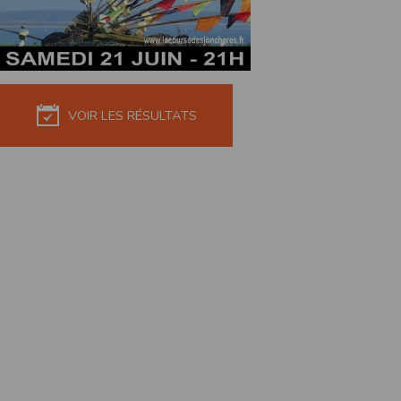
de réponse ou de qualité. Il n’est prévu auc
La responsabilité de l’éditeur ne saurait êtr
Par ailleurs, l’EDITEUR peut être amené à in
reconnaît et accepte que l’EDITEUR ne soit 
VOIR LES RÉSULTATS
Modification des conditions d’util
L’EDITEUR se réserve la possibilité de modi
et/ou de son exploitation.
Règles d'usage d'Internet
L’utilisateur déclare accepter les caractéris
L’EDITEUR n’assume aucune responsabilité su
caractéristiques des données qui pourraient 
L’utilisateur reconnaît que les données ci
information jugée par l’utilisateur de nature 
L’utilisateur reconnaît que les données cir
L’utilisateur est seul responsable de l’usage
L’utilisateur reconnaît que l’EDITEUR ne di
L'éditeur informe que les utilisateurs du si
L'éditeur informe que les utilisateurs du
calendrier du site.