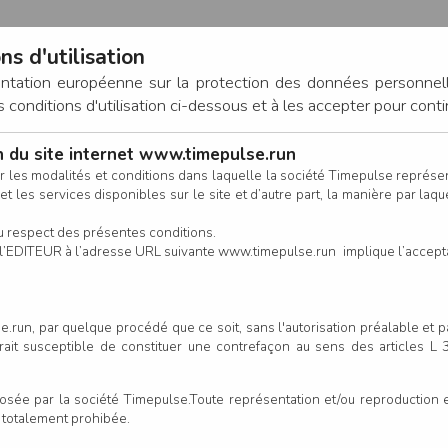
ns d'utilisation
entation européenne sur la protection des données personnel
onditions d'utilisation ci-dessous et à les accepter pour conti
on du site internet www.timepulse.run
CONNEXION
r les modalités et conditions dans laquelle la société Timepulse représ
t les services disponibles sur le site et d’autre part, la manière par laquel
CALENDRIER
RÉSULTATS
INSCRIPTION EN LIGNE
CO
u respect des présentes conditions.
 de l’EDITEUR à l’adresse URL suivante www.timepulse.run implique l’accep
.run, par quelque procédé que ce soit, sans l'autorisation préalable et 
serait susceptible de constituer une contrefaçon au sens des articles L
e par la société Timepulse.Toute représentation et/ou reproduction et/
t totalement prohibée.