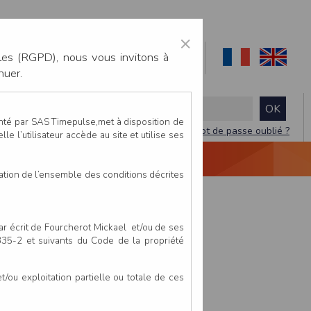
×
les (RGPD), nous vous invitons à
nuer.
enté par SAS Timepulse,met à disposition de
Mot de passe oublié ?
le l’utilisateur accède au site et utilise ses
NTACTEZ-NOUS
DEVIS
VIDÉO LIVE
tation de l’ensemble des conditions décrites
par écrit de Fourcherot Mickael et/ou de ses
 335-2 et suivants du Code de la propriété
ou exploitation partielle ou totale de ces