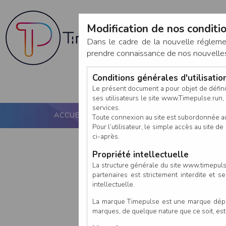
Modification de nos conditio
Dans le cadre de la nouvelle réglem
prendre connaissance de nos nouvelles c
Conditions générales d'utilisati
Le présent document a pour objet de défini
ses utilisateurs le site www.Timepulse.run, e
services.
ACCUEIL
PUCE ACTIVE
NOS SERVICES
Toute connexion au site est subordonnée a
Pour l’utilisateur, le simple accès au site
ci-après.
Propriété intellectuelle
La structure générale du site www.timepulse
partenaires est strictement interdite et 
intellectuelle.
La marque Timepulse est une marque déposé
marques, de quelque nature que ce soit, es