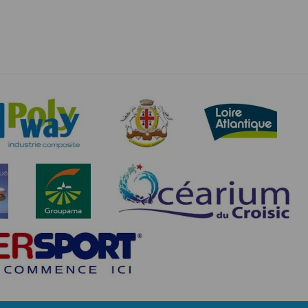
ne tablette ou un smartphone.
vous disposez d'un compte membre, retenir
pulse.run
te à été déclaré à la Commission Nationale de
 des fonctionnalités du site. Les données
 pages web, et d'effectuer une localisation
es que vous nous transmettez volontairement