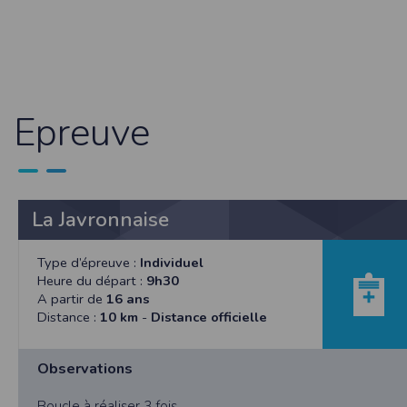
Sécurisation des données
Les données sont hébergées par l'héberge
Toutes les communications entre votre navig
Par ailleurs, les mots de passe ne sont 
sécurisation des mots de passe. Enfin, les c
Epreuve
Paramétrer votre navigateur int
Vous pouvez à tout moment choisir de désa
comme par exemple et sans être exhaustif
encore la perte de vos préférences sur cer
La Javronnaise
Afin de gérer les cookies au plus près de v
Internet Explorer
Type d’épreuve :
Individuel
Dans Internet Explorer, cliquez sur le bout
Sous l'onglet
Général
, sous
Historique de n
Heure du départ :
9h30
Cliquez sur le bouton
Afficher les fichiers
.
A partir de
16 ans
Distance :
10 km
-
Distance officielle
Firefox
Allez dans l'onglet
Outils du navigateur
puis
Dans la fenêtre qui s'affiche, choisissez
Vie
Observations
Safari
Boucle à réaliser 3 fois.