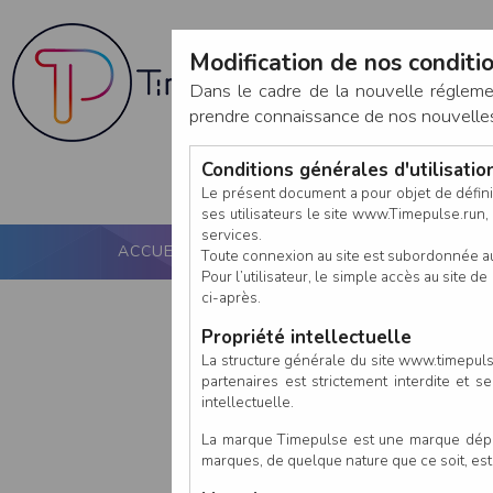
Modification de nos conditio
Dans le cadre de la nouvelle réglem
prendre connaissance de nos nouvelles c
Conditions générales d'utilisati
Le présent document a pour objet de défini
ses utilisateurs le site www.Timepulse.run, e
services.
ACCUEIL
PUCE ACTIVE
NOS SERVICES
Toute connexion au site est subordonnée a
Pour l’utilisateur, le simple accès au site
ci-après.
Propriété intellectuelle
La structure générale du site www.timepulse
partenaires est strictement interdite et 
intellectuelle.
La marque Timepulse est une marque déposé
marques, de quelque nature que ce soit, es