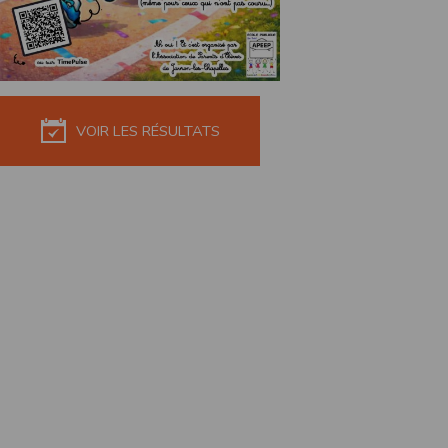
de réponse ou de qualité. Il n’est prévu auc
La responsabilité de l’éditeur ne saurait êtr
Par ailleurs, l’EDITEUR peut être amené à in
reconnaît et accepte que l’EDITEUR ne soit 
VOIR LES RÉSULTATS
Modification des conditions d’util
L’EDITEUR se réserve la possibilité de modi
et/ou de son exploitation.
Règles d'usage d'Internet
L’utilisateur déclare accepter les caractéris
L’EDITEUR n’assume aucune responsabilité su
caractéristiques des données qui pourraient 
L’utilisateur reconnaît que les données ci
information jugée par l’utilisateur de nature 
L’utilisateur reconnaît que les données cir
L’utilisateur est seul responsable de l’usage
L’utilisateur reconnaît que l’EDITEUR ne di
L'éditeur informe que les utilisateurs du si
L'éditeur informe que les utilisateurs du
calendrier du site.