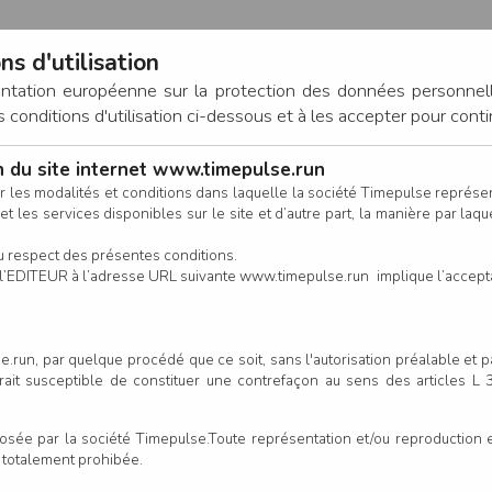
ns d'utilisation
entation européenne sur la protection des données personnel
onditions d'utilisation ci-dessous et à les accepter pour conti
on du site internet www.timepulse.run
CONNEXION
r les modalités et conditions dans laquelle la société Timepulse représ
t les services disponibles sur le site et d’autre part, la manière par laquel
CALENDRIER
RÉSULTATS
INSCRIPTION EN LIGNE
CO
u respect des présentes conditions.
 de l’EDITEUR à l’adresse URL suivante www.timepulse.run implique l’accep
.run, par quelque procédé que ce soit, sans l'autorisation préalable et 
serait susceptible de constituer une contrefaçon au sens des articles L
e par la société Timepulse.Toute représentation et/ou reproduction et/
t totalement prohibée.