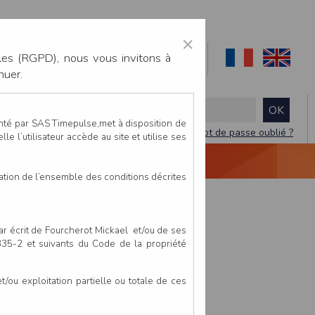
×
les (RGPD), nous vous invitons à
nuer.
enté par SAS Timepulse,met à disposition de
Mot de passe oublié ?
le l’utilisateur accède au site et utilise ses
NTACTEZ-NOUS
DEVIS
VIDÉO LIVE
tation de l’ensemble des conditions décrites
par écrit de Fourcherot Mickael et/ou de ses
 335-2 et suivants du Code de la propriété
ou exploitation partielle ou totale de ces