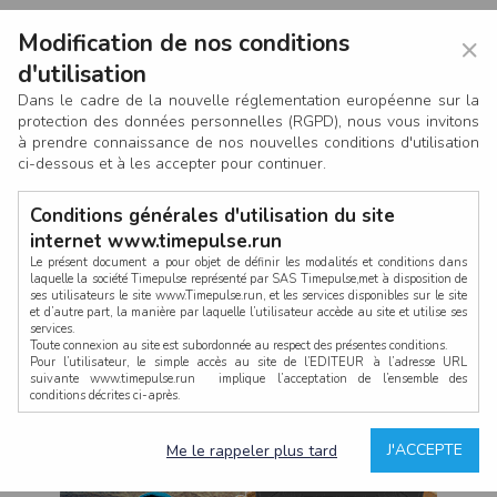
Modification de nos conditions
×
d'utilisation
Dans le cadre de la nouvelle réglementation européenne sur la
protection des données personnelles (RGPD), nous vous invitons
à prendre connaissance de nos nouvelles conditions d'utilisation
ci-dessous et à les accepter pour continuer.
Conditions générales d'utilisation du site
internet www.timepulse.run
Le présent document a pour objet de définir les modalités et conditions dans
laquelle la société Timepulse représenté par SAS Timepulse,met à disposition de
ses utilisateurs le site www.Timepulse.run, et les services disponibles sur le site
CONNEXION
et d’autre part, la manière par laquelle l’utilisateur accède au site et utilise ses
services.
Toute connexion au site est subordonnée au respect des présentes conditions.
Pour l’utilisateur, le simple accès au site de l’EDITEUR à l’adresse URL
suivante www.timepulse.run implique l’acceptation de l’ensemble des
conditions décrites ci-après.
Propriété intellectuelle
Mot de passe oublié ?
J'ACCEPTE
Me le rappeler plus tard
La structure générale du site www.timepulse.run, par quelque procédé que ce
soit, sans l'autorisation préalable et par écrit de Fourcherot Mickael et/ou de ses
partenaires est strictement interdite et serait susceptible de constituer une