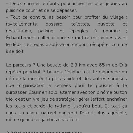
- Deux courses enfants pour initier les plus jeunes au
Modification des conditions d’utilisation
plaisir de courir et de se dépasser.
L’EDITEUR se réserve la possibilité de modifier, à tout moment et sans préavis,
- Tout ce dont tu as besoin pour profiter du village :
les présentes conditions d’utilisation afin de les adapter aux évolutions du site
et/ou de son exploitation.
ravitaillements, dossard, toilettes, buvette et
restauration, parking et épingles à nourrice ;
Règles d'usage d'Internet
Échauffement collectif pour se mettre en jambes avant
L’utilisateur déclare accepter les caractéristiques et les limites d’Internet, et
notamment reconnaît que :
le départ et repas d’après-course pour récupérer comme
L’EDITEUR n’assume aucune responsabilité sur les services accessibles par
il se doit.
Internet et n’exerce aucun contrôle de quelque forme que ce soit sur la nature et
les caractéristiques des données qui pourraient transiter par l’intermédiaire de
son centre serveur.
Le parcours ? Une boucle de 2,3 km avec 65 m de D à
L’utilisateur reconnaît que les données circulant sur Internet ne sont pas
protégées notamment contre les détournements éventuels. La communication de
répéter pendant 3 heures. Chaque tour te rapproche du
toute information jugée par l’utilisateur de nature sensible ou confidentielle se
fait à ses risques et périls.
défi de la montée la plus rapide et des autres surprises
L’utilisateur reconnaît que les données circulant sur Internet peuvent être
que l’organisation a semées pour te pousser à te
réglementées en termes d’usage ou être protégées par un droit de propriété.
L’utilisateur est seul responsable de l’usage des données qu’il consulte, interroge
surpasser. Courir en solo, alterner avec ton binôme ou ton
et transfère sur Internet.
trio, c’est un vrai jeu de stratégie : gérer l’effort, enchaîner
L’utilisateur reconnaît que l’EDITEUR ne dispose d’aucun moyen de contrôle sur
le contenu des services accessibles sur Internet
les tours et garder le rythme jusqu’au bout. Et tout ça
L'éditeur informe que les utilisateurs du site internet www.timepulse.run
dans un cadre naturel qui rend l’effort plus agréable,
peuvent recevoir des offres des partenaires de l'éditeur
L'éditeur informe que les utilisateurs du site internet www.timepulse.run
même quand les jambes chauffent.
peuvent recevoir des offres les invitant à participer à des épreuves inscrites au
calendrier du site.