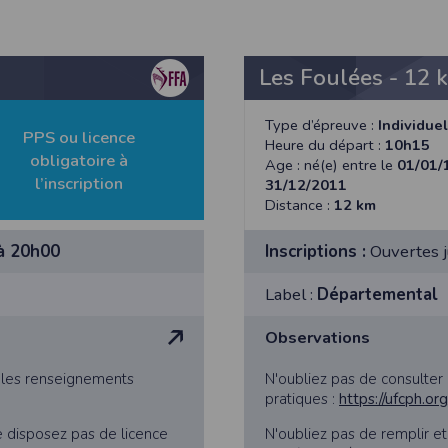
Les Foulées - 12 
athlétisme, les résultats sont transmis à la Fédération Française d’Athl
Type d’épreuve :
Individuel
- Déclaration CNIL n°
2155789
PPS ou licence
Heure du départ :
10h15
obligatoire à
Age : né(e) entre le
01/01/
bertés » du 6 janvier 1978 modifiée, vous disposez d’un droit d’accès et
l’inscription
31/12/2011
Distance :
12 km
s concernant
en nous contactant ici
.Vous pouvez également, pour des motif
à 20h00
Inscriptions :
Ouvertes 
Label :
Départemental
n de l'application Timepulse :
Observations
PLICATION TIMEPULSE
s les renseignements
N'oubliez pas de consulter
pratiques :
https://ufcph.or
 de localisation lorsque vous vous inscrivez et utilisez les services. Confo
e disposez pas de licence
N'oubliez pas de remplir e
 appareil lorsque vous n'utilisez pas l'application, mais afin de fournir de