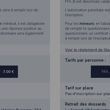
FFA (Il est désormais valab
 appareil lorsque vous utilisez l'application. Si vous souhaitez mettre fin 
ant les paramètres de votre appareil.
le sera à remplir lors de
L'autorisation parentale es
.
l'inscription.
ions pour l'appareil photo si l'utilisateur souhaite télécharger une p
t médical, il est obligatoire
Pour les
mineurs
, en l'abs
artagez.
s une réponse positive au
de remplir le questionnair
ions de vos contacts.
uestionnaire sera également
questionnaire, un certifica
à remplir lors de l'inscriptio
cation, aucune information sur vos cartes de crédit ou de débit ne sera co
Voir le réglement de l’é
e user is interested in uploading a photo to the gallery. We collect info
Tarifs par personne :
acts.
 :
FFA 
7,00 €
ormation about your credit or debit cards will be collected.
Tarif sur place
Pas d'inscription sur pla
Retrait des dossards
'Atelier Running : 384
Le Samedi 19 Septembre 