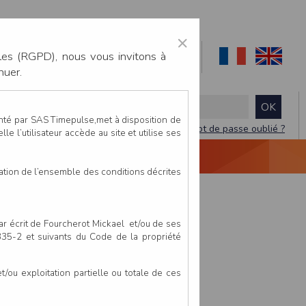
×
les (RGPD), nous vous invitons à
nuer.
enté par SAS Timepulse,met à disposition de
Mot de passe oublié ?
le l’utilisateur accède au site et utilise ses
NTACTEZ-NOUS
DEVIS
VIDÉO LIVE
tation de l’ensemble des conditions décrites
par écrit de Fourcherot Mickael et/ou de ses
 335-2 et suivants du Code de la propriété
ou exploitation partielle ou totale de ces