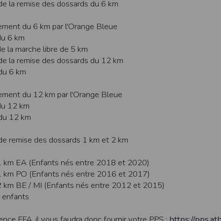
de la remise des dossards du 6 km
ur suivant :https://www.ovh.com/fr/protection-donnees-personnelles/gd
ement du 6 km par l'Orange Bleue
ateur et nos serveurs utilisent le protocole HTTPS qui crypte les données
du 6 km
pas stockés en clair dans notre base de données mais sont cryptés e
e la marche libre de 5 km
ommunications entre nos différents serveurs se font sur un réseau privé qu
de la remise des dossards du 12 km
ernet
du 6 km
ctiver les cookies sur votre ordinateur. Notez cependant que votre expér
, la perte de votre session membre lorsque vous changez de page, l'imp
ement du 12 km par l'Orange Bleue
taines pages.
du 12 km
 du 12 km
os attentes nous vous invitons à paramétrer votre navigateur en tenant comp
 de remise des dossards 1 km et 2 km
on
Outils
, puis sur
Options Internet
.
avigation
, cliquez sur
Paramètres
.
1 km EA (Enfants nés entre 2018 et 2020)
1 km PO (Enfants nés entre 2016 et 2017)
2 km BE / MI (Enfants nés entre 2012 et 2015)
 sélectionnez le menu
Options
 enfants
 privée
et cliquez sur
Affichez les cookies
ence FFA, il vous faudra donc fournir votre PPS :
https://pps.ath