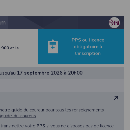
km
étisme
PPS ou licence
obligatoire à
1900
et le
 de rectification aux informations qui vous
l’inscription
s légitimes, vous opposer au traitement des
jusqu’au
17 septembre 2026 à 20h00
 notre guide du coureur pour tous les renseignements
g/guide-du-coureur/
rmément à notre politique de confidentialité,
t transmettre votre
PPS
si vous ne disposez pas de licence
s services de synchronisation de base, il est