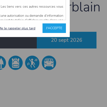
 à Saint-Herblain
. Les liens vers ces autres ressources vous
ucune autorisation ou demande d’information
convient toutefois d’afficher ce site dans une
u’il estime non conforme à l’objet du site
J'ACCEPTE
Me le rappeler plus tard
20 sept
2026
es comme étant fiables.
rs typographiques.
n sur ce site.
ent avoir fait l’objet de mises à jour. En
teur en prend connaissance.
de l’utilisateur, qui assume la totalité des
ernier.
e l’interprétation ou de l’utilisation des
 événement hors du contrôle de l’EDITEUR, et
des services.
sions et des performances en terme de temps