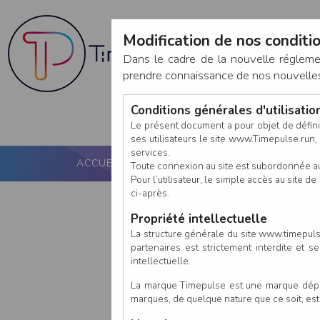
Modification de nos conditio
Dans le cadre de la nouvelle réglem
prendre connaissance de nos nouvelles c
Conditions générales d'utilisati
Le présent document a pour objet de défini
ses utilisateurs le site www.Timepulse.run, e
services.
ACCUEIL
PUCE ACTIVE
NOS SERVICES
Toute connexion au site est subordonnée a
Pour l’utilisateur, le simple accès au site
ci-après.
Propriété intellectuelle
La structure générale du site www.timepulse
partenaires est strictement interdite et 
intellectuelle.
La marque Timepulse est une marque déposé
marques, de quelque nature que ce soit, es