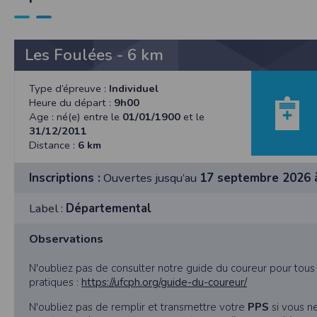
SAS TIMEPULSE
96 rue du parc - Varades
44370 LoireAuxence
Les Foulées - 6 km
F.F.A :
Pour ce qui concerne les épreuves d’
CNIL :
Type d’épreuve :
Individuel
Conditions d’utilisation - Mentions légales 
Heure du départ :
9h00
Age : né(e) entre le
01/01/1900
et le
Conformément à la loi « informatique et li
31/12/2011
concernent.
Distance :
6 km
Vous pouvez accèder aux informations vou
données vous concernant.
Inscriptions :
Ouvertes jusqu’au
17 septembre 2026 
Label :
Départemental
Conditions générales d'utilisatio
Observations
POLITIQUE DE CONFIDENTIALITÉ DE L'AP
N'oubliez pas de consulter notre guide du coureur pour tou
Informations sur la localisation
pratiques :
https://ufcph.org/guide-du-coureur/
Nous collectons et traitons les informations
N'oubliez pas de remplir et transmettre votre
PPS
si vous n
nous ne suivons pas la localisation de votre