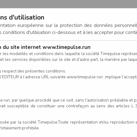
ns d'utilisation
entation européenne sur la protection des données personnel
onditions d'utilisation ci-dessous et à les accepter pour conti
on du site internet www.timepulse.run
CONNEXION
r les modalités et conditions dans laquelle la société Timepulse représ
t les services disponibles sur le site et d’autre part, la manière par laquel
CALENDRIER
RÉSULTATS
INSCRIPTION EN LIGNE
CO
u respect des présentes conditions.
 de l’EDITEUR à l’adresse URL suivante www.timepulse.run implique l’accep
.run, par quelque procédé que ce soit, sans l'autorisation préalable et 
serait susceptible de constituer une contrefaçon au sens des articles L
e par la société Timepulse.Toute représentation et/ou reproduction et/
t totalement prohibée.