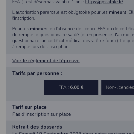
FFA (Il est désormais valable 1 an) :
https://pps.athle.fr/
nécessaire de suivre la localisation de votre
vous pouvez le faire à tout moment en ajust
L'autorisation parentale est obligatoire pour les
mineurs
. El
Partage d'informations entre utilisateurs
l'inscription.
Cette application nécessite des autorisat
Pour les
mineurs
, en l'absence de licence FFA ou de certifica
informations à partir des photos que vous p
de remplir le questionnaire santé (et en présence d'au moin
Cette application ne requiert pas d'informat
questionnaire, un certificat médical devra être fourni). Le q
à remplir lors de l'inscription.
Informations sur le paiement
Aucun paiement n'étant effectué dans l'appli
Voir le réglement de l’épreuve
Traduction in English :
This app requires camera permissions if th
Tarifs par personne :
does not require information from your cont
Payment information
FFA :
Non-licenciés
6,00 €
No payment is made within the app, so no inf
Tarif sur place
Pas d'inscription sur place
Retrait des dossards
Le Samedi 19 Septembre 2026 chez notre partenaire L