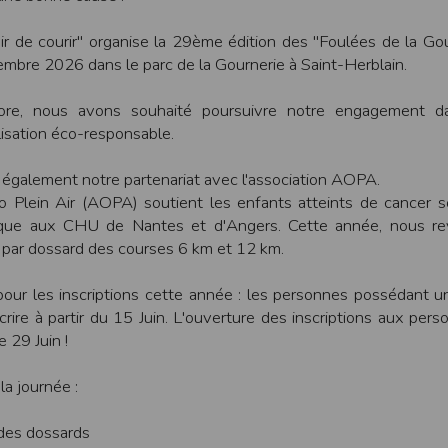
une assistance technique vis à vis de l’utilisateur que ce soit par des moy
r de courir" organise la 29ème édition des "Foulées de la Gou
e engagée en cas d’impossibilité d’accès à ce site et/ou d’utilisation des se
mbre 2026 dans le parc de la Gournerie à Saint-Herblain.
terrompre le site ou une partie des services, à tout moment sans préavis, l
pas responsable des interruptions, et des conséquences qui peuvent en déco
ore, nous avons souhaité poursuivre notre engagement d
isation éco-responsable.
isation
fier, à tout moment et sans préavis, les présentes conditions d’utilisatio
également notre partenariat avec l'association AOPA.
o Plein Air (AOPA) soutient les enfants atteints de cancer 
rique aux CHU de Nantes et d'Angers. Cette année, nous re
tiques et les limites d’Internet, et notamment reconnaît que :
€ par dossard des courses 6 km et 12 km.
r les services accessibles par Internet et n’exerce aucun contrôle de qu
transiter par l’intermédiaire de son centre serveur.
pour les inscriptions cette année : les personnes possédant u
rculant sur Internet ne sont pas protégées notamment contre les détourn
sensible ou confidentielle se fait à ses risques et périls.
crire à partir du 15 Juin. L'ouverture des inscriptions aux per
culant sur Internet peuvent être réglementées en termes d’usage ou être pr
e 29 Juin !
 des données qu’il consulte, interroge et transfère sur Internet.
spose d’aucun moyen de contrôle sur le contenu des services accessibles 
la journée :
te internet www.timepulse.run peuvent recevoir des offres des partenaires d
 site internet www.timepulse.run peuvent recevoir des offres les invitan
des dossards