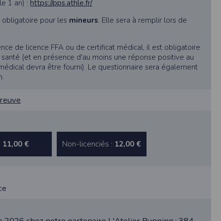
le 1 an) :
https://pps.athle.fr/
au suivi de la localisation de votre appareil,
t obligatoire pour les
mineurs
. Elle sera à remplir lors de
hoto dans la galerie. Nous recueillons des
ence de licence FFA ou de certificat médical, il est obligatoire
e santé (et en présence d'au moins une réponse positive au
t médical devra être fourni). Le questionnaire sera également
n.
llectée.
preuve
rmation from the photos you share. This app
:
Non-licenciés :
11,00 €
12,00 €
ce
2026 chez notre partenaire L'Atelier Running : 384