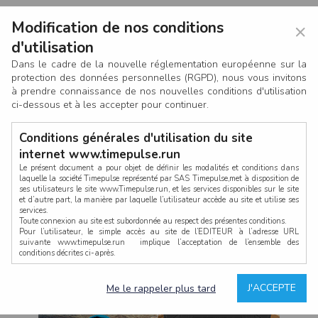
Modification de nos conditions
×
d'utilisation
Dans le cadre de la nouvelle réglementation européenne sur la
protection des données personnelles (RGPD), nous vous invitons
à prendre connaissance de nos nouvelles conditions d'utilisation
ci-dessous et à les accepter pour continuer.
Conditions générales d'utilisation du site
internet www.timepulse.run
Le présent document a pour objet de définir les modalités et conditions dans
laquelle la société Timepulse représenté par SAS Timepulse,met à disposition de
ses utilisateurs le site www.Timepulse.run, et les services disponibles sur le site
CONNEXION
et d’autre part, la manière par laquelle l’utilisateur accède au site et utilise ses
services.
Toute connexion au site est subordonnée au respect des présentes conditions.
Pour l’utilisateur, le simple accès au site de l’EDITEUR à l’adresse URL
suivante www.timepulse.run implique l’acceptation de l’ensemble des
conditions décrites ci-après.
Propriété intellectuelle
Mot de passe oublié ?
J'ACCEPTE
Me le rappeler plus tard
La structure générale du site www.timepulse.run, par quelque procédé que ce
soit, sans l'autorisation préalable et par écrit de Fourcherot Mickael et/ou de ses
partenaires est strictement interdite et serait susceptible de constituer une