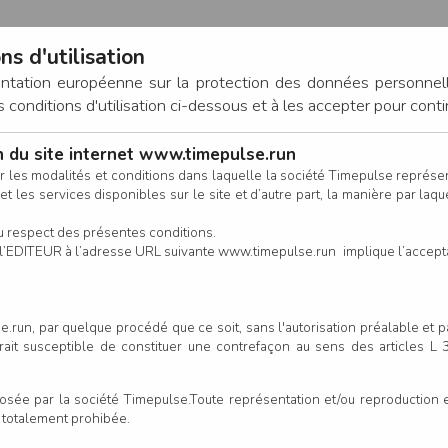
ns d'utilisation
entation européenne sur la protection des données personnel
onditions d'utilisation ci-dessous et à les accepter pour conti
on du site internet www.timepulse.run
CONNEXION
r les modalités et conditions dans laquelle la société Timepulse représ
t les services disponibles sur le site et d’autre part, la manière par laquel
CALENDRIER
RÉSULTATS
INSCRIPTION EN LIGNE
CO
u respect des présentes conditions.
 de l’EDITEUR à l’adresse URL suivante www.timepulse.run implique l’accep
.run, par quelque procédé que ce soit, sans l'autorisation préalable et 
serait susceptible de constituer une contrefaçon au sens des articles L
e par la société Timepulse.Toute représentation et/ou reproduction et/
t totalement prohibée.