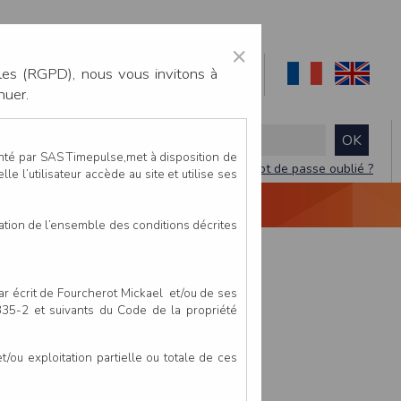
×
les (RGPD), nous vous invitons à
nuer.
enté par SAS Timepulse,met à disposition de
Mot de passe oublié ?
le l’utilisateur accède au site et utilise ses
NTACTEZ-NOUS
DEVIS
VIDÉO LIVE
tation de l’ensemble des conditions décrites
par écrit de Fourcherot Mickael et/ou de ses
 335-2 et suivants du Code de la propriété
ou exploitation partielle ou totale de ces