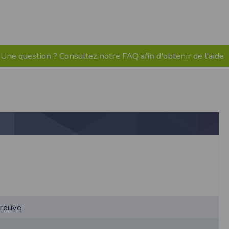
pr.xml
 avant qu’elles ne transitent sur le réseau.
n utilisant les dernières technologies de
i n’est pas accessible depuis l’extérieur.
Une question ? Consultez notre FAQ afin d'obtenir de l'aide
ience sur notre site peut en être affectée
ossibilité d'accéder à certaines pages ou
te de la finalité des cookies.
preuve