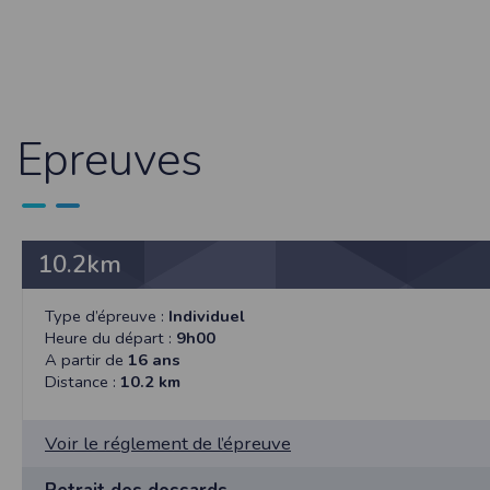
Sécurisation des données
Les données sont hébergées par l'héberge
Toutes les communications entre votre navig
Par ailleurs, les mots de passe ne sont 
sécurisation des mots de passe. Enfin, les c
Epreuves
Paramétrer votre navigateur int
Vous pouvez à tout moment choisir de désa
comme par exemple et sans être exhaustif
encore la perte de vos préférences sur cer
10.2km
Afin de gérer les cookies au plus près de v
Internet Explorer
Type d’épreuve :
Individuel
Dans Internet Explorer, cliquez sur le bout
Sous l'onglet
Général
, sous
Historique de n
Heure du départ :
9h00
Cliquez sur le bouton
Afficher les fichiers
.
A partir de
16 ans
Distance :
10.2 km
Firefox
Allez dans l'onglet
Outils du navigateur
puis
Dans la fenêtre qui s'affiche, choisissez
Vie
Voir le réglement de l’épreuve
Safari