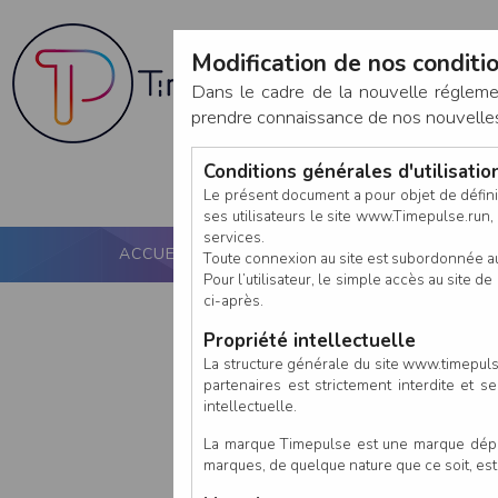
Modification de nos conditio
Dans le cadre de la nouvelle réglem
prendre connaissance de nos nouvelles c
Conditions générales d'utilisati
Le présent document a pour objet de défini
ses utilisateurs le site www.Timepulse.run, e
services.
ACCUEIL
PUCE ACTIVE
NOS SERVICES
Toute connexion au site est subordonnée a
Pour l’utilisateur, le simple accès au site
ci-après.
Propriété intellectuelle
La structure générale du site www.timepulse
partenaires est strictement interdite et 
intellectuelle.
La marque Timepulse est une marque déposé
marques, de quelque nature que ce soit, es