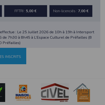
FFTRI :
Non-licenciés :
5,00 €
7,00 €
’effectue : Le 25 Juillet 2026 de 10h à 19h à Intersport
26 de 7h30 à 8h45 à L’Espace Culturel de Préfailles (8
 Préfailles)
ne tablette ou un smartphone.
vous disposez d'un compte membre, retenir
ES INSCRITS
pulse.run
te à été déclaré à la Commission Nationale de
 des fonctionnalités du site. Les données
 pages web, et d'effectuer une localisation
es que vous nous transmettez volontairement