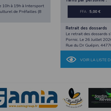
Tarifs par personne :
dition > Préférences
.
de 10h à 19h à Intersport
lturel de Préfailles (8
FFA :
5,00 €
Retrait des dossards
édez à la section
Confidentialité
.
Le retrait des dossards s
Pornic. Le 26 Juillet 20
Rue du Dr Guépin, 44770
s
à votre navigateur depuis nos serveurs, que vous utilisiez un ordinateur, u
ns : nous les employons pour vous identifier de page en page lorsque 
VOIR LA LISTE D
pter les visiteurs d'une page.
tive européenne : La RGPD A ce titre, un DPO a été nommé : contact@time
es données
tive à l'informatique et aux libertés, modifiée en août 2004, le présent si
éro 2011834.
gatoires lors de l'inscription sont nécessaires aux fins de bénéficier
s permettent d'effectuer des statistiques quant à la consultation de ses
es données collectées et ultérieurement traitées par nos soins sont cell