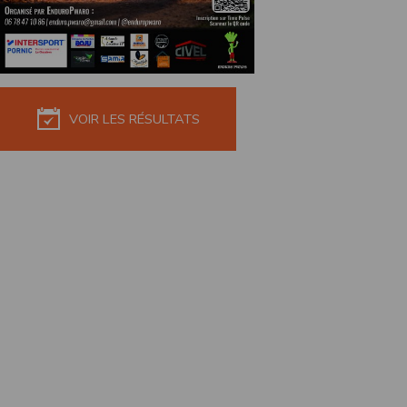
de réponse ou de qualité. Il n’est prévu auc
La responsabilité de l’éditeur ne saurait êtr
Par ailleurs, l’EDITEUR peut être amené à in
reconnaît et accepte que l’EDITEUR ne soit 
VOIR LES RÉSULTATS
Modification des conditions d’util
L’EDITEUR se réserve la possibilité de modi
et/ou de son exploitation.
Règles d'usage d'Internet
L’utilisateur déclare accepter les caractéris
L’EDITEUR n’assume aucune responsabilité su
caractéristiques des données qui pourraient 
L’utilisateur reconnaît que les données ci
information jugée par l’utilisateur de nature 
L’utilisateur reconnaît que les données cir
L’utilisateur est seul responsable de l’usage
L’utilisateur reconnaît que l’EDITEUR ne di
L'éditeur informe que les utilisateurs du si
L'éditeur informe que les utilisateurs du
calendrier du site.