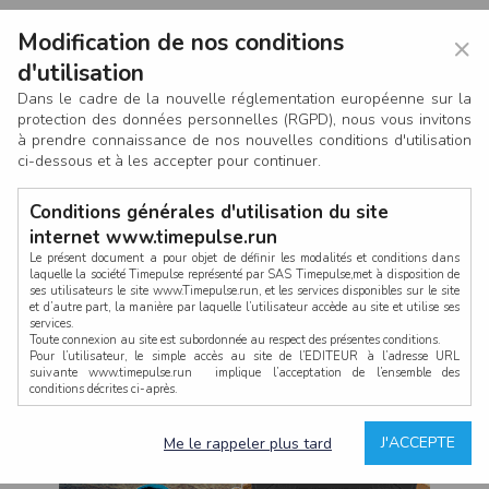
Modification de nos conditions
×
d'utilisation
Dans le cadre de la nouvelle réglementation européenne sur la
protection des données personnelles (RGPD), nous vous invitons
à prendre connaissance de nos nouvelles conditions d'utilisation
ci-dessous et à les accepter pour continuer.
Conditions générales d'utilisation du site
internet www.timepulse.run
Le présent document a pour objet de définir les modalités et conditions dans
laquelle la société Timepulse représenté par SAS Timepulse,met à disposition de
ses utilisateurs le site www.Timepulse.run, et les services disponibles sur le site
CONNEXION
et d’autre part, la manière par laquelle l’utilisateur accède au site et utilise ses
services.
Toute connexion au site est subordonnée au respect des présentes conditions.
Pour l’utilisateur, le simple accès au site de l’EDITEUR à l’adresse URL
suivante www.timepulse.run implique l’acceptation de l’ensemble des
conditions décrites ci-après.
Propriété intellectuelle
Mot de passe oublié ?
J'ACCEPTE
Me le rappeler plus tard
La structure générale du site www.timepulse.run, par quelque procédé que ce
soit, sans l'autorisation préalable et par écrit de Fourcherot Mickael et/ou de ses
partenaires est strictement interdite et serait susceptible de constituer une