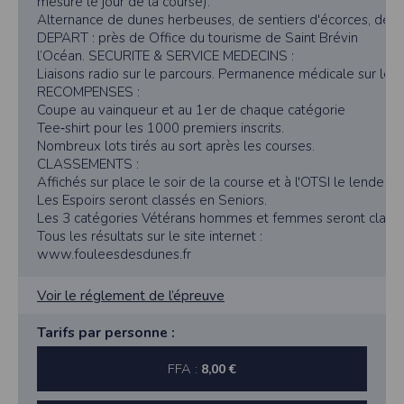
mesuré le jour de la course).
Alternance de dunes herbeuses, de sentiers d'écorces, de sa
DEPART : près de Office du tourisme de Saint Brévin
l’Océan. SECURITE & SERVICE MEDECINS :
Liaisons radio sur le parcours. Permanence médicale sur le li
RECOMPENSES :
Coupe au vainqueur et au 1er de chaque catégorie
Tee‐shirt pour les 1000 premiers inscrits.
Nombreux lots tirés au sort après les courses.
CLASSEMENTS :
Affichés sur place le soir de la course et à l'OTSI le lendema
Les Espoirs seront classés en Seniors.
Les 3 catégories Vétérans hommes et femmes seront class
Tous les résultats sur le site internet :
www.fouleesdesdunes.fr
Voir le réglement de l’épreuve
Tarifs par personne :
FFA :
8,00 €