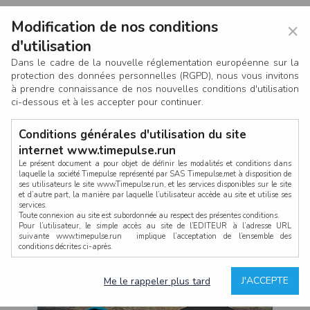
Modification de nos conditions
×
d'utilisation
Dans le cadre de la nouvelle réglementation européenne sur la
protection des données personnelles (RGPD), nous vous invitons
à prendre connaissance de nos nouvelles conditions d'utilisation
ci-dessous et à les accepter pour continuer.
Conditions générales d'utilisation du site
internet www.timepulse.run
Le présent document a pour objet de définir les modalités et conditions dans
laquelle la société Timepulse représenté par SAS Timepulse,met à disposition de
ses utilisateurs le site www.Timepulse.run, et les services disponibles sur le site
CONNEXION
et d’autre part, la manière par laquelle l’utilisateur accède au site et utilise ses
services.
Toute connexion au site est subordonnée au respect des présentes conditions.
Pour l’utilisateur, le simple accès au site de l’EDITEUR à l’adresse URL
suivante www.timepulse.run implique l’acceptation de l’ensemble des
conditions décrites ci-après.
Propriété intellectuelle
Mot de passe oublié ?
J'ACCEPTE
Me le rappeler plus tard
La structure générale du site www.timepulse.run, par quelque procédé que ce
soit, sans l'autorisation préalable et par écrit de Fourcherot Mickael et/ou de ses
partenaires est strictement interdite et serait susceptible de constituer une