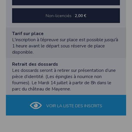
l'utilisateur souhaite télécharger une photo dans la galerie. Nous recueillons
des informations à partir des photos que vous partagez.
Cette application ne requiert pas d'informations de vos contacts.
Non-licenciés :
2,00 €
Informations sur le paiement
Aucun paiement n'étant effectué dans l'application, aucune information sur
Tarif sur place
vos cartes de crédit ou de débit ne sera collectée.
L'inscription à l’épreuve sur place est possible jusqu'à
Traduction in English :
1 heure avant le départ sous réserve de place
This app requires camera permissions if the user is interested in uploading a
disponible.
photo to the gallery. We collect information from the photos you share. This app
does not require information from your contacts.
Retrait des dossards
Payment information
Les dossards seront à retirer sur présentation d’une
No payment is made within the app, so no information about your credit or
pièce d’identité. (Les épingles à nourrice non
debit cards will be collected.
fournies). Le Mardi 14 juillet à partir de 8h dans le
parc du château de Mayenne.
VOIR LA LISTE DES INSCRITS