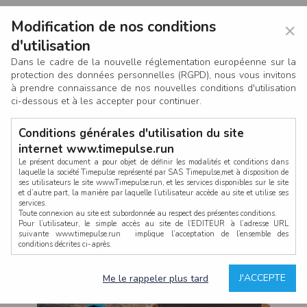
Modification de nos conditions
×
d'utilisation
Dans le cadre de la nouvelle réglementation européenne sur la
protection des données personnelles (RGPD), nous vous invitons
à prendre connaissance de nos nouvelles conditions d'utilisation
ci-dessous et à les accepter pour continuer.
Conditions générales d'utilisation du site
internet www.timepulse.run
Le présent document a pour objet de définir les modalités et conditions dans
laquelle la société Timepulse représenté par SAS Timepulse,met à disposition de
ses utilisateurs le site www.Timepulse.run, et les services disponibles sur le site
CONNEXION
et d’autre part, la manière par laquelle l’utilisateur accède au site et utilise ses
services.
Toute connexion au site est subordonnée au respect des présentes conditions.
Pour l’utilisateur, le simple accès au site de l’EDITEUR à l’adresse URL
suivante www.timepulse.run implique l’acceptation de l’ensemble des
conditions décrites ci-après.
Propriété intellectuelle
Mot de passe oublié ?
J'ACCEPTE
Me le rappeler plus tard
La structure générale du site www.timepulse.run, par quelque procédé que ce
soit, sans l'autorisation préalable et par écrit de Fourcherot Mickael et/ou de ses
partenaires est strictement interdite et serait susceptible de constituer une