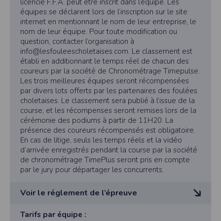
l'utilisateur souhaite télécharger une photo dans la galerie. Nous recueillons
licencié F.F.A. peut être inscrit dans l’équipe. Les
électronique : info@lesfouleescholetaises.com
des informations à partir des photos que vous partagez.
équipes se déclarent lors de l’inscription sur le site
Les concurrents dont l’inscription n’est pas validée
internet en mentionnant le nom de leur entreprise, le
Cette application ne requiert pas d'informations de vos contacts.
quelques en soit la raison recevront un courriel leur
nom de leur équipe. Pour toute modification ou
indiquant le ou les motifs. Ils
Informations sur le paiement
question, contacter l’organisation à
devront apporter toutes les informations
Aucun paiement n'étant effectué dans l'application, aucune information sur
info@lesfouleescholetaises.com. Le classement est
complémentaires pour valider définitivement leur
vos cartes de crédit ou de débit ne sera collectée.
établi en additionnant le temps réel de chacun des
inscription le plus rapidement possible.
coureurs par la société de Chronométrage Timepulse.
Traduction in English :
Dans le cas ou au retrait de son dossard, les
Les trois meilleures équipes seront récompensées
This app requires camera permissions if the user is interested in uploading a
informations fournies par le concurrent ne permettent
photo to the gallery. We collect information from the photos you share. This app
par divers lots offerts par les partenaires des foulées
toujours pas de valider sa
does not require information from your contacts.
choletaises. Le classement sera publié à l’issue de la
participation, aucun remboursement des droits
course, et les récompenses seront remises lors de la
Payment information
d’inscription ne pourra être exigé.
cérémonie des podiums à partir de 11H20. La
No payment is made within the app, so no information about your credit or
L’autorisation parentale est obligatoire pour
présence des coureurs récompensés est obligatoire.
debit cards will be collected.
l’inscription des coureurs mineurs non licenciés F.F.A.
En cas de litige, seuls les temps réels et la vidéo
Les inscriptions sont personnelles et privées. Les
d’arrivée enregistrés pendant la course par la société
inscriptions collectives de clubs ou de toutes autres
de chronométrage TimePlus seront pris en compte
organisations seront prises
par le jury pour départager les concurrents.
en compte.
5/ Conditions d’inscriptions
Voir le réglement de l’épreuve
Conformément à l’article 261-2-1 du code du sport
les personnes souhaitant s’inscrire à l’une des
compétitions des Foulées
REGLEMENT
Tarifs par équipe :