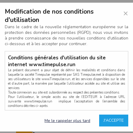
Modification de nos conditions
×
d'utilisation
Dans le cadre de la nouvelle réglementation européenne sur la
protection des données personnelles (RGPD), nous vous invitons
à prendre connaissance de nos nouvelles conditions d'utilisation
ci-dessous et à les accepter pour continuer.
Conditions générales d'utilisation du site
internet www.timepulse.run
Le présent document a pour objet de définir les modalités et conditions dans
laquelle la société Timepulse représenté par SAS Timepulse,met à disposition de
ses utilisateurs le site www.Timepulse.run, et les services disponibles sur le site
CONNEXION
et d’autre part, la manière par laquelle l’utilisateur accède au site et utilise ses
services.
Toute connexion au site est subordonnée au respect des présentes conditions.
Pour l’utilisateur, le simple accès au site de l’EDITEUR à l’adresse URL
suivante www.timepulse.run implique l’acceptation de l’ensemble des
conditions décrites ci-après.
Propriété intellectuelle
Mot de passe oublié ?
J'ACCEPTE
Me le rappeler plus tard
La structure générale du site www.timepulse.run, par quelque procédé que ce
soit, sans l'autorisation préalable et par écrit de Fourcherot Mickael et/ou de ses
partenaires est strictement interdite et serait susceptible de constituer une