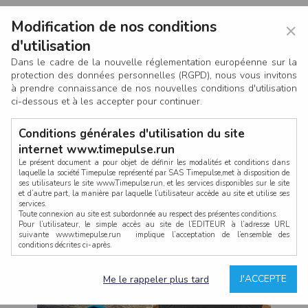
Modification de nos conditions
×
d'utilisation
Dans le cadre de la nouvelle réglementation européenne sur la
protection des données personnelles (RGPD), nous vous invitons
à prendre connaissance de nos nouvelles conditions d'utilisation
ci-dessous et à les accepter pour continuer.
Conditions générales d'utilisation du site
internet www.timepulse.run
Le présent document a pour objet de définir les modalités et conditions dans
laquelle la société Timepulse représenté par SAS Timepulse,met à disposition de
ses utilisateurs le site www.Timepulse.run, et les services disponibles sur le site
CONNEXION
et d’autre part, la manière par laquelle l’utilisateur accède au site et utilise ses
services.
Toute connexion au site est subordonnée au respect des présentes conditions.
Pour l’utilisateur, le simple accès au site de l’EDITEUR à l’adresse URL
suivante www.timepulse.run implique l’acceptation de l’ensemble des
conditions décrites ci-après.
Propriété intellectuelle
Mot de passe oublié ?
J'ACCEPTE
Me le rappeler plus tard
La structure générale du site www.timepulse.run, par quelque procédé que ce
soit, sans l'autorisation préalable et par écrit de Fourcherot Mickael et/ou de ses
partenaires est strictement interdite et serait susceptible de constituer une