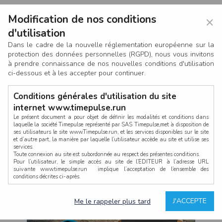
Modification de nos conditions
×
d'utilisation
Dans le cadre de la nouvelle réglementation européenne sur la
protection des données personnelles (RGPD), nous vous invitons
à prendre connaissance de nos nouvelles conditions d'utilisation
ci-dessous et à les accepter pour continuer.
Conditions générales d'utilisation du site
internet www.timepulse.run
Le présent document a pour objet de définir les modalités et conditions dans
laquelle la société Timepulse représenté par SAS Timepulse,met à disposition de
ses utilisateurs le site www.Timepulse.run, et les services disponibles sur le site
CONNEXION
et d’autre part, la manière par laquelle l’utilisateur accède au site et utilise ses
services.
Toute connexion au site est subordonnée au respect des présentes conditions.
Pour l’utilisateur, le simple accès au site de l’EDITEUR à l’adresse URL
suivante www.timepulse.run implique l’acceptation de l’ensemble des
conditions décrites ci-après.
Propriété intellectuelle
Mot de passe oublié ?
J'ACCEPTE
Me le rappeler plus tard
La structure générale du site www.timepulse.run, par quelque procédé que ce
soit, sans l'autorisation préalable et par écrit de Fourcherot Mickael et/ou de ses
partenaires est strictement interdite et serait susceptible de constituer une