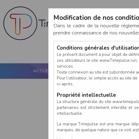
Modification de nos conditio
Dans le cadre de la nouvelle réglem
prendre connaissance de nos nouvelles c
Conditions générales d'utilisati
Le présent document a pour objet de défini
ses utilisateurs le site www.Timepulse.run, e
services.
ACCUEIL
PUCE ACTIVE
NOS SERVICES
Toute connexion au site est subordonnée a
Pour l’utilisateur, le simple accès au site
ci-après.
Propriété intellectuelle
La structure générale du site www.timepulse
partenaires est strictement interdite et 
intellectuelle.
La marque Timepulse est une marque déposé
marques, de quelque nature que ce soit, es