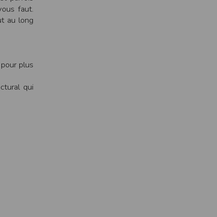
ens électronique ou téléphonique.
vous faut.
ut au long
rvices.
e tout sans droit à indemnités. L’utilisateur
uler pour l’utilisateur ou tout tiers.
x pour plus
n afin de les adapter aux évolutions du site
ctural qui
elque forme que ce soit sur la nature et les
ements éventuels. La communication de toute
otégées par un droit de propriété.
sur Internet
e l'éditeur
t à participer à des épreuves inscrites au