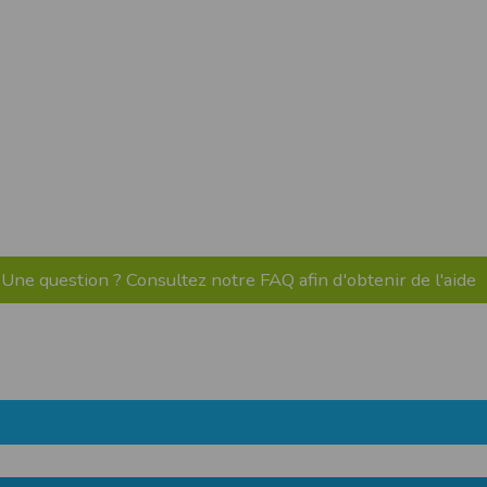
pr.xml
 avant qu’elles ne transitent sur le réseau.
n utilisant les dernières technologies de
i n’est pas accessible depuis l’extérieur.
ience sur notre site peut en être affectée
ossibilité d'accéder à certaines pages ou
te de la finalité des cookies.
Une question ? Consultez notre FAQ afin d'obtenir de l'aide