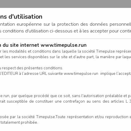
ns d'utilisation
entation européenne sur la protection des données personnel
onditions d'utilisation ci-dessous et à les accepter pour conti
on du site internet www.timepulse.run
CONNEXION
r les modalités et conditions dans laquelle la société Timepulse représ
t les services disponibles sur le site et d’autre part, la manière par laquel
CALENDRIER
RÉSULTATS
INSCRIPTION EN LIGNE
CO
u respect des présentes conditions.
 de l’EDITEUR à l’adresse URL suivante www.timepulse.run implique l’accep
.run, par quelque procédé que ce soit, sans l'autorisation préalable et 
serait susceptible de constituer une contrefaçon au sens des articles L
e par la société Timepulse.Toute représentation et/ou reproduction et/
t totalement prohibée.