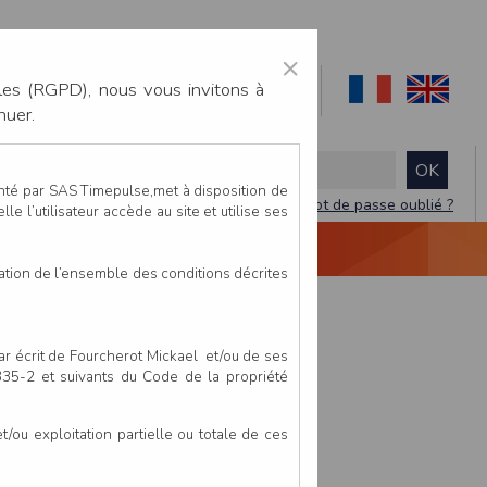
×
les (RGPD), nous vous invitons à
nuer.
enté par SAS Timepulse,met à disposition de
Mot de passe oublié ?
le l’utilisateur accède au site et utilise ses
NTACTEZ-NOUS
DEVIS
VIDÉO LIVE
tation de l’ensemble des conditions décrites
par écrit de Fourcherot Mickael et/ou de ses
 335-2 et suivants du Code de la propriété
ou exploitation partielle ou totale de ces