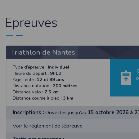
SAS TIMEPULSE
96 rue du parc - Varades
44370 LoireAuxence
Epreuves
F.F.A :
Pour ce qui concerne les épreuves d’
CNIL :
Conditions d’utilisation - Mentions légales 
Triathlon de Nantes
Conformément à la loi « informatique et li
concernent.
Type d’épreuve :
Individuel
Vous pouvez accèder aux informations vou
Q
Heure du départ :
9h10
données vous concernant.
o
Age : entre
12 et 99 ans
Distance natation :
200 mètres
Distance vélo :
7.5 km
Conditions générales d'utilisatio
Distance course à pied :
3 km
Inscriptions :
Ouvertes jusqu’au
15 octobre 2026 à 
POLITIQUE DE CONFIDENTIALITÉ DE L'AP
Informations sur la localisation
Voir le réglement de l’épreuve
Nous collectons et traitons les informations
nous ne suivons pas la localisation de votre