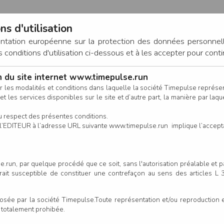
ns d'utilisation
entation européenne sur la protection des données personnel
onditions d'utilisation ci-dessous et à les accepter pour conti
on du site internet www.timepulse.run
CONNEXION
r les modalités et conditions dans laquelle la société Timepulse représ
t les services disponibles sur le site et d’autre part, la manière par laquel
CALENDRIER
RÉSULTATS
INSCRIPTION EN LIGNE
CO
u respect des présentes conditions.
 de l’EDITEUR à l’adresse URL suivante www.timepulse.run implique l’accep
.run, par quelque procédé que ce soit, sans l'autorisation préalable et 
serait susceptible de constituer une contrefaçon au sens des articles L
e par la société Timepulse.Toute représentation et/ou reproduction et/
t totalement prohibée.