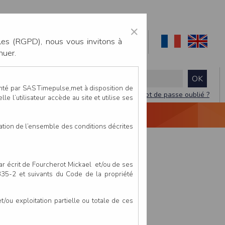
×
les (RGPD), nous vous invitons à
nuer.
enté par SAS Timepulse,met à disposition de
Mot de passe oublié ?
le l’utilisateur accède au site et utilise ses
NTACTEZ-NOUS
DEVIS
VIDÉO LIVE
tation de l’ensemble des conditions décrites
par écrit de Fourcherot Mickael et/ou de ses
 335-2 et suivants du Code de la propriété
ou exploitation partielle ou totale de ces