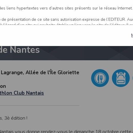
hlon de Nantes à 
es liens hypertextes vers d’autres sites présents sur le réseau Internet
age de présentation de ce site sans autorisation expresse de l’EDITEUR. A
 l’égard d’un site qui souhaite établir un lien vers le site de l’éditeur. Il 
, l’EDITEUR se réserve le droit de demander la suppression d’un lien q
 de Nantes
ur ce site et/ou accessibles par ce site proviennent de sources considéré
s sont susceptibles de contenir des inexactitudes techniques et des erreu
er, dès que ces erreurs sont portées à sa connaissance.
actitude et la pertinence des informations et/ou documents mis à dispositio
 Lagrange, Allée de l'Île Gloriette
les sur ce site sont susceptibles d’être modifiés à tout moment, et peuv
’une mise à jour entre le moment de leur téléchargement et celui où l’utilisa
lon
nts disponibles sur ce site se fait sous l’entière et seule responsabilité 
athlon Club Nantais
 l’EDITEUR puisse être recherché à ce titre, et sans recours contre ce d
u responsable de tout dommage de quelque nature qu’il soit résultant d
r ce site.
, 3è édition !
 site 24 heures sur 24, 7 jours sur 7, sauf en cas de force majeure ou d’un
erventions de maintenance nécessaires au bon fonctionnement du site et 
 Nantais vous donne rendez-vous le dimanche 18 octobre cette
 une disponibilité du site et/ou des services, une fiabilité des transmis