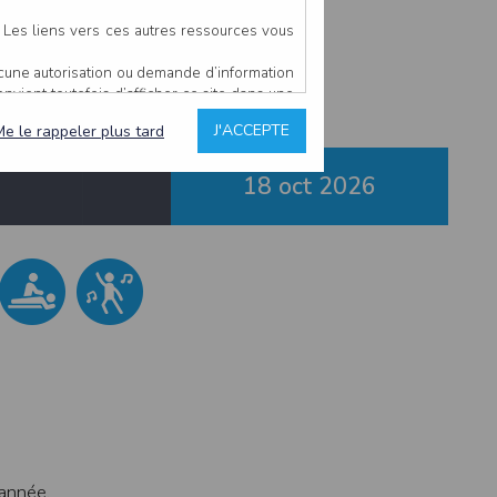
Nantes
. Les liens vers ces autres ressources vous
ucune autorisation ou demande d’information
convient toutefois d’afficher ce site dans une
u’il estime non conforme à l’objet du site
J'ACCEPTE
Me le rappeler plus tard
18 oct
2026
es comme étant fiables.
rs typographiques.
n sur ce site.
ent avoir fait l’objet de mises à jour. En
teur en prend connaissance.
de l’utilisateur, qui assume la totalité des
ernier.
e l’interprétation ou de l’utilisation des
 événement hors du contrôle de l’EDITEUR, et
des services.
 année.
sions et des performances en terme de temps