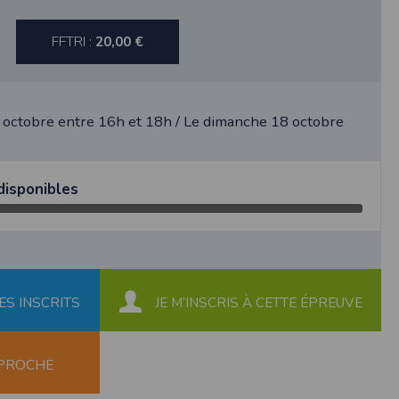
au suivi de la localisation de votre appareil,
FFTRI :
20,00 €
hoto dans la galerie. Nous recueillons des
 octobre entre 16h et 18h / Le dimanche 18 octobre
llectée.
disponibles
rmation from the photos you share. This app
ES INSCRITS
JE M’INSCRIS À CETTE ÉPREUVE
 PROCHE