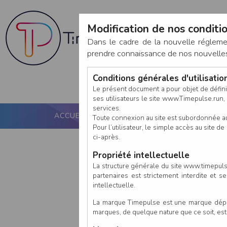
Modification de nos conditio
Dans le cadre de la nouvelle réglem
prendre connaissance de nos nouvelles c
Conditions générales d'utilisati
Le présent document a pour objet de défini
ses utilisateurs le site www.Timepulse.run, e
services.
ACCUEIL
PUCE ACTIVE
NOS SERVICES
Toute connexion au site est subordonnée a
Pour l’utilisateur, le simple accès au site
ci-après.
Propriété intellectuelle
La structure générale du site www.timepulse
partenaires est strictement interdite et 
intellectuelle.
La marque Timepulse est une marque déposé
marques, de quelque nature que ce soit, es