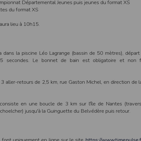
mpionnat Départemental Jeunes puis jeunes du format XS
ltes du format XS
ur suivant :https://www.ovh.com/fr/protection-donnees-personnelles/gd
ateur et nos serveurs utilisent le protocole HTTPS qui crypte les données
aura lieu à 10h15.
pas stockés en clair dans notre base de données mais sont cryptés e
ommunications entre nos différents serveurs se font sur un réseau privé qu
ernet
ctiver les cookies sur votre ordinateur. Notez cependant que votre expér
a dans la piscine Léo Lagrange (bassin de 50 mètres), départ 
, la perte de votre session membre lorsque vous changez de page, l'imp
 5 secondes. Le bonnet de bain est obligatoire et non f
taines pages.
os attentes nous vous invitons à paramétrer votre navigateur en tenant comp
 3 aller-retours de 2,5 km, rue Gaston Michel, en direction de l
on
Outils
, puis sur
Options Internet
.
avigation
, cliquez sur
Paramètres
.
consiste en une boucle de 3 km sur l'île de Nantes (traver
Schoelcher) jusqu'à la Guinguette du Belvédère puis retour.
 sélectionnez le menu
Options
 privée
et cliquez sur
Affichez les cookies
e font uniquement en ligne sur le site
https://www.timepulse.f