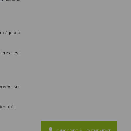
) à jour à
rience est
ne tablette ou un smartphone.
vous disposez d'un compte membre, retenir
euves, sur
pulse.run
te à été déclaré à la Commission Nationale de
entité :
 des fonctionnalités du site. Les données
 pages web, et d'effectuer une localisation
es que vous nous transmettez volontairement