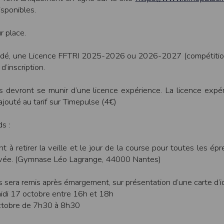
dition > Préférences
.
isponibles.
r place.
ndé, une Licence FFTRI 2025-2026 ou 2026-2027 (compétition
d’inscription.
édez à la section
Confidentialité
.
s devront se munir d’une licence expérience. La licence expé
s
outé au tarif sur Timepulse (4€)
à votre navigateur depuis nos serveurs, que vous utilisiez un ordinateur, u
ns : nous les employons pour vous identifier de page en page lorsque 
pter les visiteurs d'une page.
s :
 à retirer la veille et le jour de la course pour toutes les épr
tive européenne : La RGPD A ce titre, un DPO a été nommé : contact@time
rrivée. (Gymnase Léo Lagrange, 44000 Nantes)
es données
tive à l'informatique et aux libertés, modifiée en août 2004, le présent si
 sera remis après émargement, sur présentation d’une carte d’id
éro 2011834.
idi 17 octobre entre 16h et 18h
gatoires lors de l'inscription sont nécessaires aux fins de bénéficier
ctobre de 7h30 à 8h30
s permettent d'effectuer des statistiques quant à la consultation de ses
es données collectées et ultérieurement traitées par nos soins sont cell