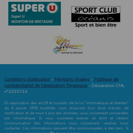
Conditions d’utilisation
Mentions légales
Politique de
-
-
confidentialité de l'application Timepulse
- Déclaration CNIL
n°2035724
En application des art.39 et suivants de la loi "informatique et libertés"
du 6 janvier 1978 modifiée, vous disposez d’un droit d’accès, de
rectification et de mise à jour des données vous concernant conservées
par informatique. Si vous souhaitez exercer ce droit et obtenir
communication des informations vous concernant, veuillez nous
contacter. Ces informations peuvent être communiquées à des tiers. Si