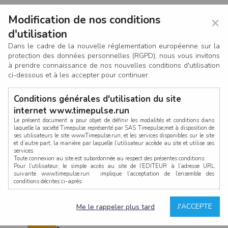
Modification de nos conditions
×
d'utilisation
Dans le cadre de la nouvelle réglementation européenne sur la
protection des données personnelles (RGPD), nous vous invitons
à prendre connaissance de nos nouvelles conditions d'utilisation
ci-dessous et à les accepter pour continuer.
Conditions générales d'utilisation du site
internet www.timepulse.run
Le présent document a pour objet de définir les modalités et conditions dans
laquelle la société Timepulse représenté par SAS Timepulse,met à disposition de
ses utilisateurs le site www.Timepulse.run, et les services disponibles sur le site
CONNEXION
et d’autre part, la manière par laquelle l’utilisateur accède au site et utilise ses
services.
Toute connexion au site est subordonnée au respect des présentes conditions.
Pour l’utilisateur, le simple accès au site de l’EDITEUR à l’adresse URL
suivante www.timepulse.run implique l’acceptation de l’ensemble des
conditions décrites ci-après.
Propriété intellectuelle
Mot de passe oublié ?
J'ACCEPTE
Me le rappeler plus tard
La structure générale du site www.timepulse.run, par quelque procédé que ce
soit, sans l'autorisation préalable et par écrit de Fourcherot Mickael et/ou de ses
partenaires est strictement interdite et serait susceptible de constituer une