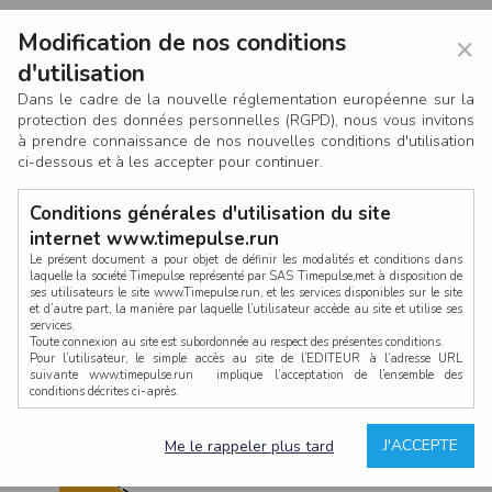
Modification de nos conditions
×
d'utilisation
Dans le cadre de la nouvelle réglementation européenne sur la
protection des données personnelles (RGPD), nous vous invitons
à prendre connaissance de nos nouvelles conditions d'utilisation
ci-dessous et à les accepter pour continuer.
Conditions générales d'utilisation du site
internet www.timepulse.run
Le présent document a pour objet de définir les modalités et conditions dans
laquelle la société Timepulse représenté par SAS Timepulse,met à disposition de
ses utilisateurs le site www.Timepulse.run, et les services disponibles sur le site
CONNEXION
et d’autre part, la manière par laquelle l’utilisateur accède au site et utilise ses
services.
Toute connexion au site est subordonnée au respect des présentes conditions.
Pour l’utilisateur, le simple accès au site de l’EDITEUR à l’adresse URL
suivante www.timepulse.run implique l’acceptation de l’ensemble des
conditions décrites ci-après.
Propriété intellectuelle
Mot de passe oublié ?
J'ACCEPTE
Me le rappeler plus tard
La structure générale du site www.timepulse.run, par quelque procédé que ce
soit, sans l'autorisation préalable et par écrit de Fourcherot Mickael et/ou de ses
partenaires est strictement interdite et serait susceptible de constituer une