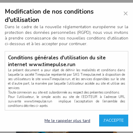
Modification de nos conditions
×
d'utilisation
Dans le cadre de la nouvelle réglementation européenne sur la
protection des données personnelles (RGPD), nous vous invitons
à prendre connaissance de nos nouvelles conditions d'utilisation
ci-dessous et à les accepter pour continuer.
Conditions générales d'utilisation du site
internet www.timepulse.run
Le présent document a pour objet de définir les modalités et conditions dans
laquelle la société Timepulse représenté par SAS Timepulse,met à disposition de
ses utilisateurs le site www.Timepulse.run, et les services disponibles sur le site
CONNEXION
et d’autre part, la manière par laquelle l’utilisateur accède au site et utilise ses
services.
Toute connexion au site est subordonnée au respect des présentes conditions.
Pour l’utilisateur, le simple accès au site de l’EDITEUR à l’adresse URL
suivante www.timepulse.run implique l’acceptation de l’ensemble des
conditions décrites ci-après.
Propriété intellectuelle
Mot de passe oublié ?
J'ACCEPTE
Me le rappeler plus tard
La structure générale du site www.timepulse.run, par quelque procédé que ce
soit, sans l'autorisation préalable et par écrit de Fourcherot Mickael et/ou de ses
partenaires est strictement interdite et serait susceptible de constituer une