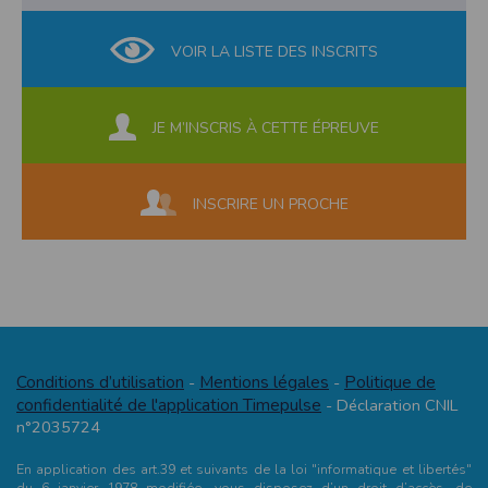
VOIR LA LISTE DES INSCRITS
JE M’INSCRIS À CETTE ÉPREUVE
INSCRIRE UN PROCHE
Conditions d’utilisation
Mentions légales
Politique de
-
-
confidentialité de l'application Timepulse
- Déclaration CNIL
n°2035724
En application des art.39 et suivants de la loi "informatique et libertés"
du 6 janvier 1978 modifiée, vous disposez d’un droit d’accès, de