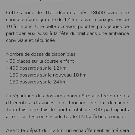
Modification des conditions d’utilisation
Cette année, le TNT débutera dès 18h00 avec une
L’EDITEUR se réserve la possibilité de modifier, à tout moment et sans préavis,
les présentes conditions d’utilisation afin de les adapter aux évolutions du site
course enfants gratuite de 1,4 km, ouverte aux jeunes de
et/ou de son exploitation.
10 à 15 ans. Une belle occasion pour les plus jeunes de
Règles d'usage d'Internet
participer eux aussi à la fête du trail dans une ambiance
L’utilisateur déclare accepter les caractéristiques et les limites d’Internet, et
conviviale et sécurisée.
notamment reconnaît que :
L’EDITEUR n’assume aucune responsabilité sur les services accessibles par
Internet et n’exerce aucun contrôle de quelque forme que ce soit sur la nature et
Nombre de dossards disponibles
les caractéristiques des données qui pourraient transiter par l’intermédiaire de
- 50 places sur la course enfant
son centre serveur.
L’utilisateur reconnaît que les données circulant sur Internet ne sont pas
- 400 dossards sur le 12 km
protégées notamment contre les détournements éventuels. La communication de
- 150 dossards sur le nouveau 18 km
toute information jugée par l’utilisateur de nature sensible ou confidentielle se
fait à ses risques et périls.
- 150 dossards sur le 24 km
L’utilisateur reconnaît que les données circulant sur Internet peuvent être
réglementées en termes d’usage ou être protégées par un droit de propriété.
L’utilisateur est seul responsable de l’usage des données qu’il consulte, interroge
La répartition des dossards pourra être ajustée entre les
et transfère sur Internet.
L’utilisateur reconnaît que l’EDITEUR ne dispose d’aucun moyen de contrôle sur
différentes distances en fonction de la demande.
le contenu des services accessibles sur Internet
Toutefois, une fois le quota total de 700 participants
L'éditeur informe que les utilisateurs du site internet www.timepulse.run
peuvent recevoir des offres des partenaires de l'éditeur
atteint sur les courses adultes, le TNT affichera complet.
L'éditeur informe que les utilisateurs du site internet www.timepulse.run
peuvent recevoir des offres les invitant à participer à des épreuves inscrites au
calendrier du site.
Avant le départ du 12 km, un échauffement animé sera