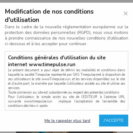
Modification de nos conditions
×
d'utilisation
Dans le cadre de la nouvelle réglementation européenne sur la
protection des données personnelles (RGPD), nous vous invitons
à prendre connaissance de nos nouvelles conditions d'utilisation
ci-dessous et à les accepter pour continuer.
Conditions générales d'utilisation du site
internet www.timepulse.run
Le présent document a pour objet de définir les modalités et conditions dans
laquelle la société Timepulse représenté par SAS Timepulse,met à disposition de
ses utilisateurs le site www.Timepulse.run, et les services disponibles sur le site
CONNEXION
et d’autre part, la manière par laquelle l’utilisateur accède au site et utilise ses
services.
Toute connexion au site est subordonnée au respect des présentes conditions.
Pour l’utilisateur, le simple accès au site de l’EDITEUR à l’adresse URL
suivante www.timepulse.run implique l’acceptation de l’ensemble des
conditions décrites ci-après.
Propriété intellectuelle
Mot de passe oublié ?
J'ACCEPTE
Me le rappeler plus tard
La structure générale du site www.timepulse.run, par quelque procédé que ce
soit, sans l'autorisation préalable et par écrit de Fourcherot Mickael et/ou de ses
partenaires est strictement interdite et serait susceptible de constituer une