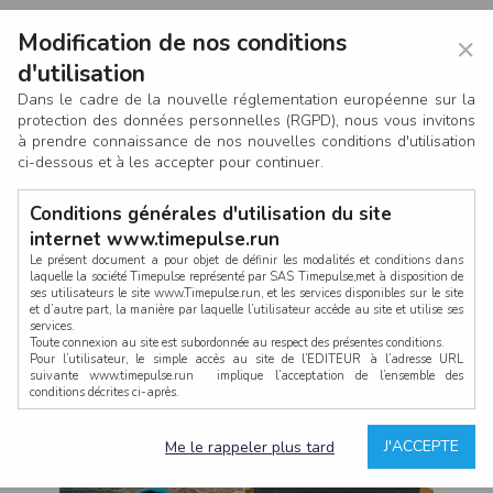
Modification de nos conditions
×
d'utilisation
Dans le cadre de la nouvelle réglementation européenne sur la
protection des données personnelles (RGPD), nous vous invitons
à prendre connaissance de nos nouvelles conditions d'utilisation
ci-dessous et à les accepter pour continuer.
Conditions générales d'utilisation du site
internet www.timepulse.run
Le présent document a pour objet de définir les modalités et conditions dans
laquelle la société Timepulse représenté par SAS Timepulse,met à disposition de
ses utilisateurs le site www.Timepulse.run, et les services disponibles sur le site
CONNEXION
et d’autre part, la manière par laquelle l’utilisateur accède au site et utilise ses
services.
Toute connexion au site est subordonnée au respect des présentes conditions.
Pour l’utilisateur, le simple accès au site de l’EDITEUR à l’adresse URL
suivante www.timepulse.run implique l’acceptation de l’ensemble des
conditions décrites ci-après.
Propriété intellectuelle
Mot de passe oublié ?
J'ACCEPTE
Me le rappeler plus tard
La structure générale du site www.timepulse.run, par quelque procédé que ce
soit, sans l'autorisation préalable et par écrit de Fourcherot Mickael et/ou de ses
partenaires est strictement interdite et serait susceptible de constituer une