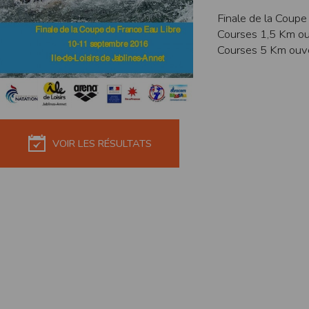
de réponse ou de qualité. Il n’est prévu auc
Finale de la Coupe 
Courses 1,5 Km ouv
La responsabilité de l’éditeur ne saurait êtr
Courses 5 Km ouve
Par ailleurs, l’EDITEUR peut être amené à in
reconnaît et accepte que l’EDITEUR ne soit 
Modification des conditions d’util
L’EDITEUR se réserve la possibilité de modi
et/ou de son exploitation.
VOIR LES RÉSULTATS
Règles d'usage d'Internet
L’utilisateur déclare accepter les caractéris
L’EDITEUR n’assume aucune responsabilité su
caractéristiques des données qui pourraient 
L’utilisateur reconnaît que les données ci
information jugée par l’utilisateur de nature 
L’utilisateur reconnaît que les données cir
L’utilisateur est seul responsable de l’usage
L’utilisateur reconnaît que l’EDITEUR ne di
L'éditeur informe que les utilisateurs du si
L'éditeur informe que les utilisateurs du
calendrier du site.