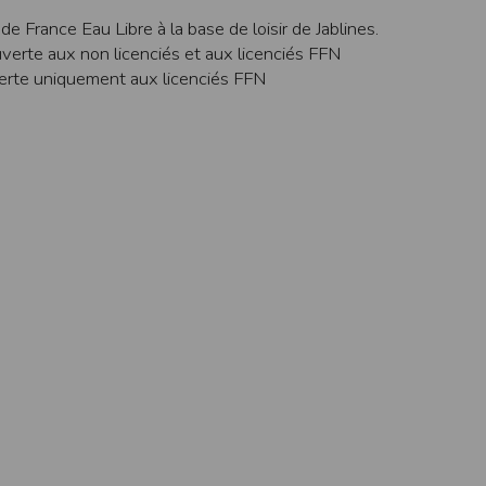
une assistance technique vis à vis de l’utilisateur que ce soit par des moy
de France Eau Libre à la base de loisir de Jablines.
erte aux non licenciés et aux licenciés FFN
e engagée en cas d’impossibilité d’accès à ce site et/ou d’utilisation des se
rte uniquement aux licenciés FFN
terrompre le site ou une partie des services, à tout moment sans préavis, l
pas responsable des interruptions, et des conséquences qui peuvent en déco
isation
fier, à tout moment et sans préavis, les présentes conditions d’utilisatio
tiques et les limites d’Internet, et notamment reconnaît que :
r les services accessibles par Internet et n’exerce aucun contrôle de qu
transiter par l’intermédiaire de son centre serveur.
rculant sur Internet ne sont pas protégées notamment contre les détourn
sensible ou confidentielle se fait à ses risques et périls.
culant sur Internet peuvent être réglementées en termes d’usage ou être pr
 des données qu’il consulte, interroge et transfère sur Internet.
spose d’aucun moyen de contrôle sur le contenu des services accessibles 
te internet www.timepulse.run peuvent recevoir des offres des partenaires d
 site internet www.timepulse.run peuvent recevoir des offres les invitan