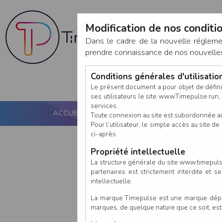
Modification de nos conditio
Dans le cadre de la nouvelle réglem
prendre connaissance de nos nouvelles c
Conditions générales d'utilisati
Le présent document a pour objet de défini
ses utilisateurs le site www.Timepulse.run, e
services.
ACCUEIL
PUCE ACTIVE
NOS SERVICES
Toute connexion au site est subordonnée a
Pour l’utilisateur, le simple accès au site
ci-après.
Propriété intellectuelle
La structure générale du site www.timepulse
partenaires est strictement interdite et 
intellectuelle.
La marque Timepulse est une marque déposé
marques, de quelque nature que ce soit, es