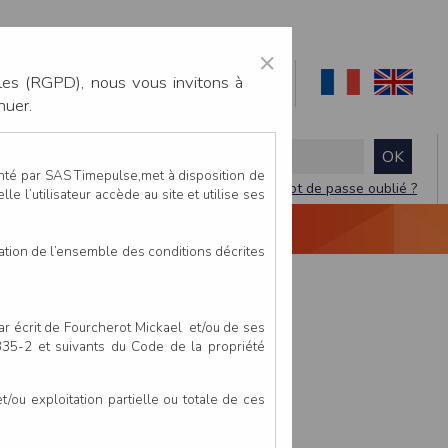
×
les (RGPD), nous vous invitons à
nuer.
enté par SAS Timepulse,met à disposition de
Mot de passe oublié ?
le l’utilisateur accède au site et utilise ses
NTACTEZ-NOUS
DEVIS
VIDÉO LIVE
tation de l’ensemble des conditions décrites
par écrit de Fourcherot Mickael et/ou de ses
 335-2 et suivants du Code de la propriété
ou exploitation partielle ou totale de ces