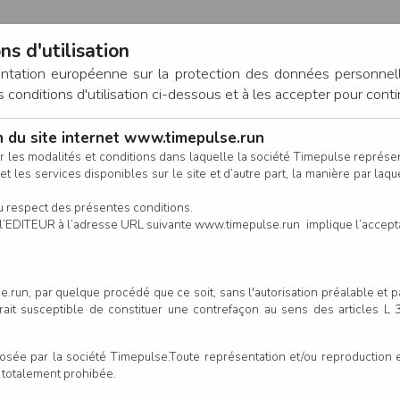
ns d'utilisation
entation européenne sur la protection des données personnel
onditions d'utilisation ci-dessous et à les accepter pour conti
on du site internet www.timepulse.run
CONNEXION
r les modalités et conditions dans laquelle la société Timepulse représ
t les services disponibles sur le site et d’autre part, la manière par laquel
CALENDRIER
RÉSULTATS
INSCRIPTION EN LIGNE
CO
u respect des présentes conditions.
 de l’EDITEUR à l’adresse URL suivante www.timepulse.run implique l’accep
.run, par quelque procédé que ce soit, sans l'autorisation préalable et 
serait susceptible de constituer une contrefaçon au sens des articles L
e par la société Timepulse.Toute représentation et/ou reproduction et/
t totalement prohibée.