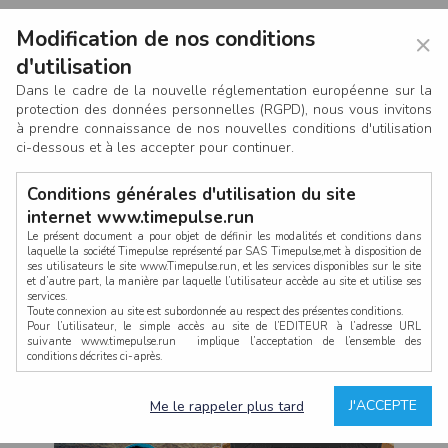
Modification de nos conditions
×
d'utilisation
Dans le cadre de la nouvelle réglementation européenne sur la
protection des données personnelles (RGPD), nous vous invitons
à prendre connaissance de nos nouvelles conditions d'utilisation
ci-dessous et à les accepter pour continuer.
Conditions générales d'utilisation du site
internet www.timepulse.run
Le présent document a pour objet de définir les modalités et conditions dans
laquelle la société Timepulse représenté par SAS Timepulse,met à disposition de
ses utilisateurs le site www.Timepulse.run, et les services disponibles sur le site
CONNEXION
et d’autre part, la manière par laquelle l’utilisateur accède au site et utilise ses
services.
Toute connexion au site est subordonnée au respect des présentes conditions.
Pour l’utilisateur, le simple accès au site de l’EDITEUR à l’adresse URL
suivante www.timepulse.run implique l’acceptation de l’ensemble des
conditions décrites ci-après.
Propriété intellectuelle
Mot de passe oublié ?
J'ACCEPTE
Me le rappeler plus tard
La structure générale du site www.timepulse.run, par quelque procédé que ce
soit, sans l'autorisation préalable et par écrit de Fourcherot Mickael et/ou de ses
partenaires est strictement interdite et serait susceptible de constituer une