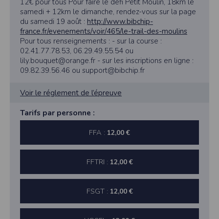
12€ pour tous Pour faire le défi Petit Moulin, 18km le
samedi + 12km le dimanche, rendez-vous sur la page
du samedi 19 août :
http://www.bibchip-
france.fr/evenements/voir/465/le-trail-des-moulins
Pour tous renseignements : - sur la course :
02.41.77.78.53, 06.29.49.55.54 ou
lily.bouquet@orange.fr - sur les inscriptions en ligne :
09.82.39.56.46 ou support@bibchip.fr
Voir le réglement de l’épreuve
Tarifs par personne :
FFA :
12,00 €
FFTRI :
12,00 €
FSGT :
12,00 €