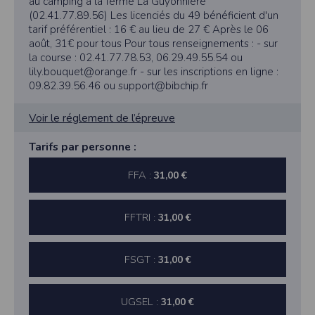
au camping à la ferme La Guyonnière
(02.41.77.89.56) Les licenciés du 49 bénéficient d'un
tarif préférentiel : 16 € au lieu de 27 € Après le 06
août, 31€ pour tous Pour tous renseignements : - sur
la course : 02.41.77.78.53, 06.29.49.55.54 ou
lily.bouquet@orange.fr - sur les inscriptions en ligne :
09.82.39.56.46 ou support@bibchip.fr
Voir le réglement de l’épreuve
Tarifs par personne :
FFA :
31,00 €
FFTRI :
31,00 €
FSGT :
31,00 €
UGSEL :
31,00 €