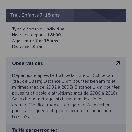
vous disposez d’un droit d’accès et de rectification aux informations qui vous
concernent.
Trail Enfants 7-15 ans
Vous pouvez accèder aux informations vous concernant
en nous contactant ici
.Vous pouvez également, pour des motifs légitimes, vous opposer au traitement
des données vous concernant.
Type d’épreuve :
Individuel
Heure du départ :
18h00
Age : entre
7 et 15 ans
Conditions générales d'utilisation de
Distance :
3 km
l'application Timepulse :
Observations
POLITIQUE DE CONFIDENTIALITÉ DE L'APPLICATION TIMEPULSE
Informations sur la localisation
Départ juste après le Trail de la Piste du Cul de Jau
(trail de 18 km) Distance 3 km pour les benjamins et
Nous collectons et traitons les informations de localisation lorsque vous vous
inscrivez et utilisez les services. Conformément à notre politique de
minimes (nés de 2002 à 2005) Distance 1 km pour les
confidentialité, nous ne suivons pas la localisation de votre appareil lorsque
poussins et école d'athlétisme (nés de 2006 à 2010)
vous n'utilisez pas l'application, mais afin de fournir des services de
Sans chronométrage, ni classement Inscription
synchronisation de base, il est nécessaire de suivre la localisation de votre
appareil lorsque vous utilisez l'application. Si vous souhaitez mettre fin au suivi
gratuite Certificat médical obligatoire Autorisation
de la localisation de votre appareil, vous pouvez le faire à tout moment en
parentale signée obligatoire pour les mineurs non-
ajustant les paramètres de votre appareil.
licenciés
Partage d'informations entre utilisateurs.
Cette application nécessite des autorisations pour l'appareil photo si
Tarifs par personne :