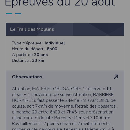
Epreuves du 20 août
Le Trail des Moulins
Type d’épreuve :
Individuel
Heure du départ :
8h00
A partir de
20 ans
Distance :
33 km
Observations
Attention, MATERIEL OBLIGATOIRE: 1 réserve d'1 L
d'eau + 1 couverture de survie Attention, BARRIERE
HORAIRE : il faut passer le 24ème km avant 3h26 de
course, soit 7km/h de moyenne. Retrait des dossards :
dimanche 20 entre 6h00 et 7h45, sous présentation
d'une carte d'identité Parcours : Dénivelé 1000m+
Ravitaillement : 2 points d'eau et 2 ravitaillements
solides sur le parcours (le 1er est au 16ème km) + à