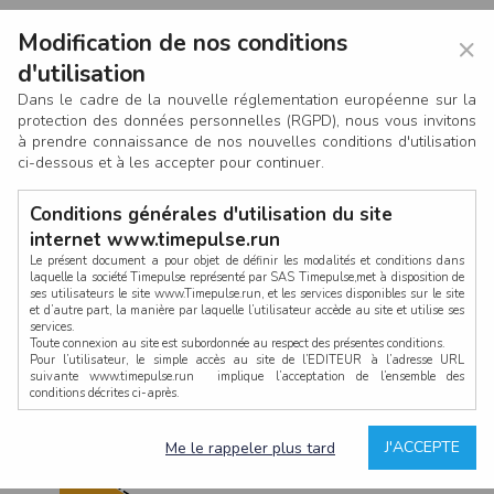
Modification de nos conditions
×
d'utilisation
Dans le cadre de la nouvelle réglementation européenne sur la
protection des données personnelles (RGPD), nous vous invitons
à prendre connaissance de nos nouvelles conditions d'utilisation
ci-dessous et à les accepter pour continuer.
Conditions générales d'utilisation du site
internet www.timepulse.run
Le présent document a pour objet de définir les modalités et conditions dans
laquelle la société Timepulse représenté par SAS Timepulse,met à disposition de
ses utilisateurs le site www.Timepulse.run, et les services disponibles sur le site
CONNEXION
et d’autre part, la manière par laquelle l’utilisateur accède au site et utilise ses
services.
Toute connexion au site est subordonnée au respect des présentes conditions.
Pour l’utilisateur, le simple accès au site de l’EDITEUR à l’adresse URL
suivante www.timepulse.run implique l’acceptation de l’ensemble des
conditions décrites ci-après.
Propriété intellectuelle
Mot de passe oublié ?
J'ACCEPTE
Me le rappeler plus tard
La structure générale du site www.timepulse.run, par quelque procédé que ce
soit, sans l'autorisation préalable et par écrit de Fourcherot Mickael et/ou de ses
partenaires est strictement interdite et serait susceptible de constituer une