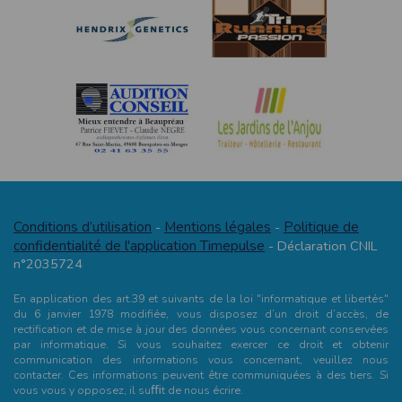
Conditions d’utilisation
Mentions légales
Politique de
-
-
confidentialité de l'application Timepulse
- Déclaration CNIL
n°2035724
En application des art.39 et suivants de la loi "informatique et libertés"
du 6 janvier 1978 modifiée, vous disposez d’un droit d’accès, de
rectification et de mise à jour des données vous concernant conservées
par informatique. Si vous souhaitez exercer ce droit et obtenir
communication des informations vous concernant, veuillez nous
contacter. Ces informations peuvent être communiquées à des tiers. Si
vous vous y opposez, il suﬃt de nous écrire.