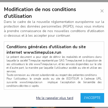
Modification de nos conditions
×
d'utilisation
Dans le cadre de la nouvelle réglementation européenne sur la
protection des données personnelles (RGPD), nous vous invitons
à prendre connaissance de nos nouvelles conditions d'utilisation
ci-dessous et à les accepter pour continuer.
Conditions générales d'utilisation du site
internet www.timepulse.run
Le présent document a pour objet de définir les modalités et conditions dans
laquelle la société Timepulse représenté par SAS Timepulse,met à disposition de
ses utilisateurs le site www.Timepulse.run, et les services disponibles sur le site
CONNEXION
et d’autre part, la manière par laquelle l’utilisateur accède au site et utilise ses
services.
Toute connexion au site est subordonnée au respect des présentes conditions.
Pour l’utilisateur, le simple accès au site de l’EDITEUR à l’adresse URL
suivante www.timepulse.run implique l’acceptation de l’ensemble des
conditions décrites ci-après.
Propriété intellectuelle
Mot de passe oublié ?
J'ACCEPTE
Me le rappeler plus tard
La structure générale du site www.timepulse.run, par quelque procédé que ce
soit, sans l'autorisation préalable et par écrit de Fourcherot Mickael et/ou de ses
partenaires est strictement interdite et serait susceptible de constituer une