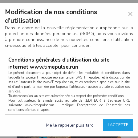
Modification de nos conditions
×
d'utilisation
Dans le cadre de la nouvelle réglementation européenne sur la
protection des données personnelles (RGPD), nous vous invitons
à prendre connaissance de nos nouvelles conditions d'utilisation
ci-dessous et à les accepter pour continuer.
Conditions générales d'utilisation du site
internet www.timepulse.run
Le présent document a pour objet de définir les modalités et conditions dans
laquelle la société Timepulse représenté par SAS Timepulse,met à disposition de
ses utilisateurs le site www.Timepulse.run, et les services disponibles sur le site
CONNEXION
et d’autre part, la manière par laquelle l’utilisateur accède au site et utilise ses
services.
Toute connexion au site est subordonnée au respect des présentes conditions.
Pour l’utilisateur, le simple accès au site de l’EDITEUR à l’adresse URL
suivante www.timepulse.run implique l’acceptation de l’ensemble des
conditions décrites ci-après.
Propriété intellectuelle
Mot de passe oublié ?
J'ACCEPTE
Me le rappeler plus tard
La structure générale du site www.timepulse.run, par quelque procédé que ce
soit, sans l'autorisation préalable et par écrit de Fourcherot Mickael et/ou de ses
partenaires est strictement interdite et serait susceptible de constituer une