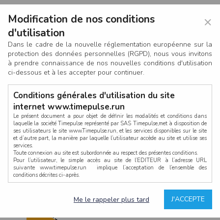
Modification de nos conditions
×
d'utilisation
Dans le cadre de la nouvelle réglementation européenne sur la
protection des données personnelles (RGPD), nous vous invitons
à prendre connaissance de nos nouvelles conditions d'utilisation
ci-dessous et à les accepter pour continuer.
Conditions générales d'utilisation du site
internet www.timepulse.run
Le présent document a pour objet de définir les modalités et conditions dans
laquelle la société Timepulse représenté par SAS Timepulse,met à disposition de
ses utilisateurs le site www.Timepulse.run, et les services disponibles sur le site
CONNEXION
et d’autre part, la manière par laquelle l’utilisateur accède au site et utilise ses
services.
Toute connexion au site est subordonnée au respect des présentes conditions.
Pour l’utilisateur, le simple accès au site de l’EDITEUR à l’adresse URL
suivante www.timepulse.run implique l’acceptation de l’ensemble des
conditions décrites ci-après.
Propriété intellectuelle
Mot de passe oublié ?
J'ACCEPTE
Me le rappeler plus tard
La structure générale du site www.timepulse.run, par quelque procédé que ce
soit, sans l'autorisation préalable et par écrit de Fourcherot Mickael et/ou de ses
partenaires est strictement interdite et serait susceptible de constituer une