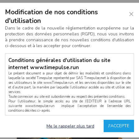
Modification de nos conditions
×
d'utilisation
Dans le cadre de la nouvelle réglementation européenne sur la
protection des données personnelles (RGPD), nous vous invitons
à prendre connaissance de nos nouvelles conditions d'utilisation
ci-dessous et à les accepter pour continuer.
Conditions générales d'utilisation du site
internet www.timepulse.run
Le présent document a pour objet de définir les modalités et conditions dans
laquelle la société Timepulse représenté par SAS Timepulse,met à disposition de
ses utilisateurs le site www.Timepulse.run, et les services disponibles sur le site
CONNEXION
et d’autre part, la manière par laquelle l’utilisateur accède au site et utilise ses
services.
Toute connexion au site est subordonnée au respect des présentes conditions.
Pour l’utilisateur, le simple accès au site de l’EDITEUR à l’adresse URL
suivante www.timepulse.run implique l’acceptation de l’ensemble des
conditions décrites ci-après.
Propriété intellectuelle
Mot de passe oublié ?
J'ACCEPTE
Me le rappeler plus tard
La structure générale du site www.timepulse.run, par quelque procédé que ce
soit, sans l'autorisation préalable et par écrit de Fourcherot Mickael et/ou de ses
partenaires est strictement interdite et serait susceptible de constituer une