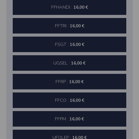
non licenciés.
Le 24 km est réservé aux athlètes nés en 1996 et
FFHANDI :
16,00 €
avant, le 10 km aux athlètes nés en 2001 et avant et
le 14 km NOCTURNE aux athlètes nés en 2001 et
avant.
FFTRI :
16,00 €
Pour les mineurs, présenter une autorisation parentale
au retrait des dossards.
FSGT :
16,00 €
Article 2 :
Les licenciés FFA devront présenter leur licence au
UGSEL :
16,00 €
retrait des dossards. Les non licenciés devront fournir
une copie du certificat médical de non contre
indication à la course à pied en compétition daté de
FFRP :
16,00 €
moins de un an au jour de la course.
Article 3 :
FFCO :
16,00 €
Les organisateurs sont couverts par un contrat
Responsabilité Civile souscrit auprès des assurances
AIAC ; les licenciés bénéficient des garanties
FFPM :
16,00 €
accordées par l’assurance liée à leur licence. Il
incombe aux non licenciés de s’assurer
personnellement.
UFOLEP :
16,00 €