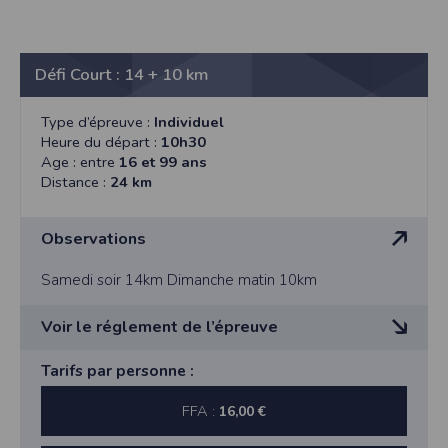
Défi Court : 14 + 10 km
Type d’épreuve :
Individuel
Heure du départ :
10h30
Age : entre
16 et 99 ans
Distance :
24 km
Observations
Samedi soir 14km Dimanche matin 10km
Voir le réglement de l’épreuve
Règlement du Trail de la Côte de Jade
Tarifs par personne :
Article 1 :
FFA :
16,00 €
Les courses sont ouvertes à tous coureurs licenciés et