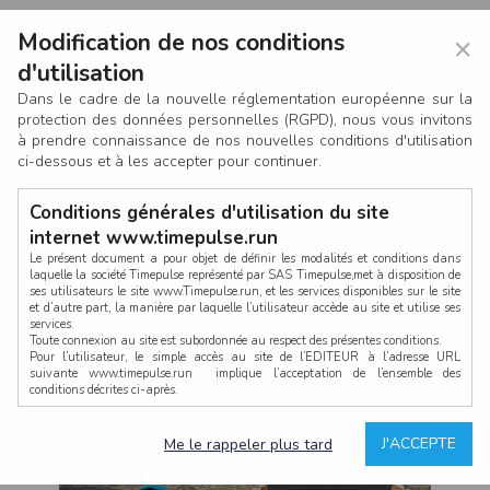
Modification de nos conditions
×
d'utilisation
Dans le cadre de la nouvelle réglementation européenne sur la
protection des données personnelles (RGPD), nous vous invitons
à prendre connaissance de nos nouvelles conditions d'utilisation
ci-dessous et à les accepter pour continuer.
Conditions générales d'utilisation du site
internet www.timepulse.run
Le présent document a pour objet de définir les modalités et conditions dans
laquelle la société Timepulse représenté par SAS Timepulse,met à disposition de
ses utilisateurs le site www.Timepulse.run, et les services disponibles sur le site
CONNEXION
et d’autre part, la manière par laquelle l’utilisateur accède au site et utilise ses
services.
Toute connexion au site est subordonnée au respect des présentes conditions.
Pour l’utilisateur, le simple accès au site de l’EDITEUR à l’adresse URL
suivante www.timepulse.run implique l’acceptation de l’ensemble des
conditions décrites ci-après.
Propriété intellectuelle
Mot de passe oublié ?
J'ACCEPTE
Me le rappeler plus tard
La structure générale du site www.timepulse.run, par quelque procédé que ce
soit, sans l'autorisation préalable et par écrit de Fourcherot Mickael et/ou de ses
partenaires est strictement interdite et serait susceptible de constituer une