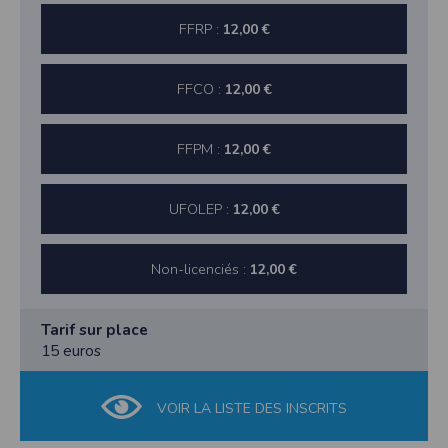
l'utilisateur souhaite télécharger une photo dans la galerie. Nous recueillons
des informations à partir des photos que vous partagez.
FFRP :
12,00 €
Cette application ne requiert pas d'informations de vos contacts.
Informations sur le paiement
FFCO :
12,00 €
Aucun paiement n'étant effectué dans l'application, aucune information sur
vos cartes de crédit ou de débit ne sera collectée.
Traduction in English :
FFPM :
12,00 €
This app requires camera permissions if the user is interested in uploading a
photo to the gallery. We collect information from the photos you share. This app
does not require information from your contacts.
UFOLEP :
12,00 €
Payment information
No payment is made within the app, so no information about your credit or
debit cards will be collected.
Non-licenciés :
12,00 €
Tarif sur place
15 euros
VOIR LA LISTE DES INSCRITS