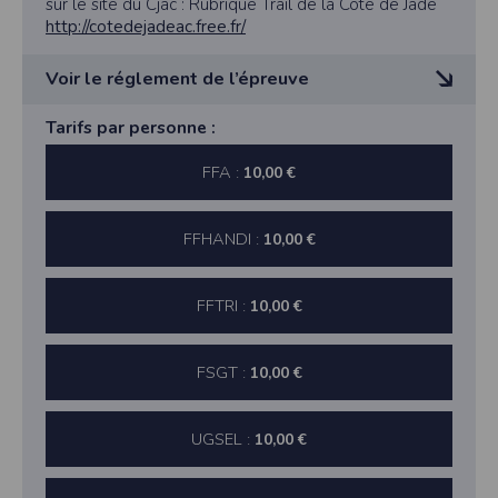
sur le site du Cjac : Rubrique Trail de la Côte de Jade
ravitaillement en eau au 6ème km.
http://cotedejadeac.free.fr/
Voir le réglement de l’épreuve
Retrait des dossards :
Tarifs par personne :
- le samedi à partir de 18h au complexe sportif de la
FFA :
10,00 €
Viauderie.
- Clotûre des inscriptions : 30 min avant la course
FFHANDI :
10,00 €
Départ et arrivée : Complexe sportif de la Viauderie,
St Michel chef chef.
FFTRI :
10,00 €
FSGT :
10,00 €
UGSEL :
10,00 €